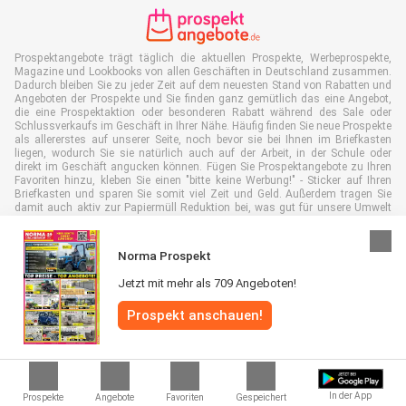
Prospektangebote trägt täglich die aktuellen Prospekte, Werbeprospekte,
Magazine und Lookbooks von allen Geschäften in Deutschland zusammen.
Dadurch bleiben Sie zu jeder Zeit auf dem neuesten Stand von Rabatten und
Angeboten der Prospekte und Sie finden ganz gemütlich das eine Angebot,
die eine Prospektaktion oder besonderen Rabatt während des Sale oder
Schlussverkaufs im Geschäft in Ihrer Nähe. Häufig finden Sie neue Prospekte
als allererstes auf unserer Seite, noch bevor sie bei Ihnen im Briefkasten
liegen, wodurch Sie sie natürlich auch auf der Arbeit, in der Schule oder
direkt im Geschäft angucken können. Fügen Sie Prospektangebote zu Ihren
Favoriten hinzu, kleben Sie einen "bitte keine Werbung!" - Sticker auf Ihren
Briefkasten und sparen Sie somit viel Zeit und Geld. Außerdem tragen Sie
damit auch aktiv zur Papiermüll Reduktion bei, was gut für unsere Umwelt
ist.
Norma Prospekt
Jetzt mit mehr als 709 Angeboten!
Alle Rechte vorbehalten © Prospektangebote.de 2026 |
Haftungsausschluss
Prospekt anschauen!
|
Allgemeine Geschäftsbedingungen
|
Datenschutzerklärung
|
Cookie-
Richtlinie
In der App
Prospekte
Angebote
Favoriten
Gespeichert