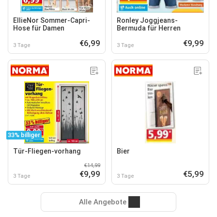
EllieNor Sommer-Capri-
Ronley Joggjeans-
Hose für Damen
Bermuda für Herren
€6,99
€9,99
3 Tage
3 Tage
33% billiger
Tür-Fliegen-vorhang
Bier
€14,99
€9,99
€5,99
3 Tage
3 Tage
Alle Angebote