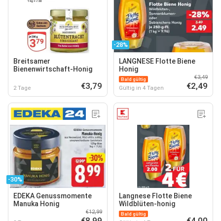
-28%
Breitsamer
LANGNESE Flotte Biene
Bienenwirtschaft-Honig
Honig
€3,49
Bald gültig
€3,79
€2,49
2 Tage
Gültig in 4 Tagen
-30%
EDEKA Genussmomente
Langnese Flotte Biene
Manuka Honig
Wildblüten-honig
€12,99
Bald gültig
€8,99
€4,00