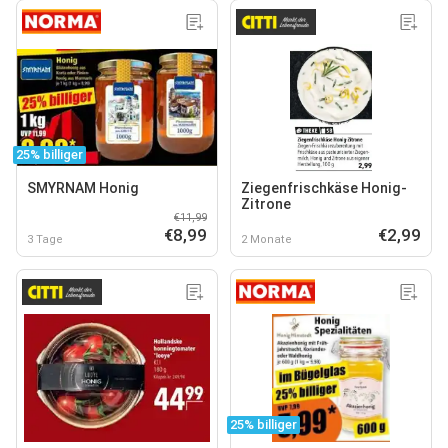
25% billiger
SMYRNAM Honig
Ziegenfrischkäse Honig-
Zitrone
€11,99
€8,99
€2,99
3 Tage
2 Monate
25% billiger