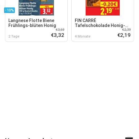
-10%
Langnese Flotte Biene
FIN CARRÉ
Frühlings-blüten Honig
Tafelschokolade Honig-
€3,69
€2,39
Salz Mandel
€3,32
€2,19
2 Tage
4 Monate