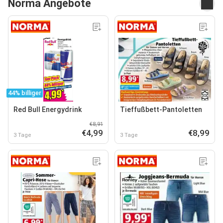
Norma Angebote
44% billiger
Red Bull Energydrink
Tieffußbett-Pantoletten
€8,91
€4,99
€8,99
3 Tage
3 Tage