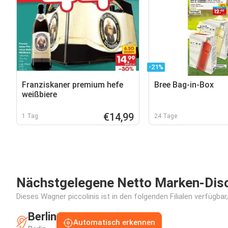
-21%
Franziskaner premium hefe
Bree Bag-in-Box
weißbiere
€14,99
1 Tag
24 Tage
Nächstgelegene Netto Marken-Disco
Dieses Wagner piccolinis ist in den folgenden Filialen verfügba
Berlin
Automatisch erkennen