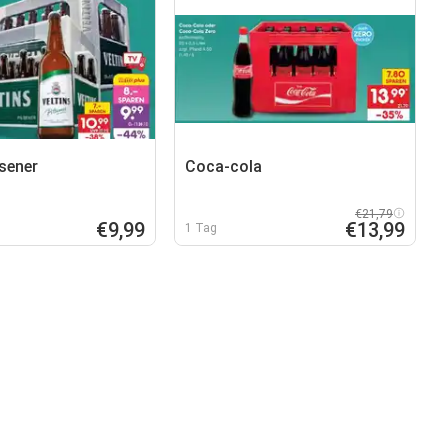
lsener
Coca-cola
€21,79
€9,99
€13,99
1 Tag