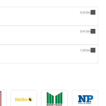
0.33 km
0.91 km
1.05 km