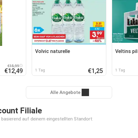
Volvic naturelle
Veltins pi
€15,99
€12,49
€1,25
1 Tag
1 Tag
Alle Angebote
unt Filiale
r, basierend auf deinem eingestellten Standort: