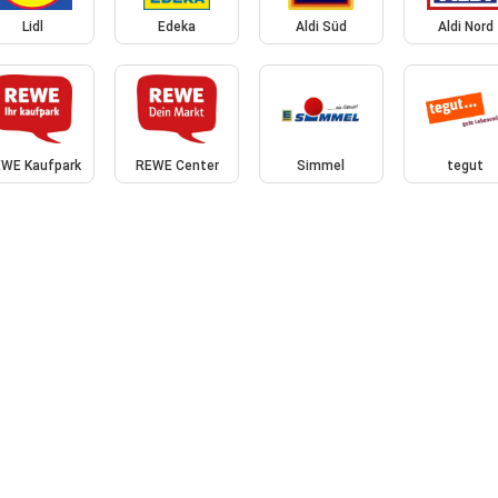
Lidl
Edeka
Aldi Süd
Aldi Nord
WE Kaufpark
REWE Center
Simmel
tegut