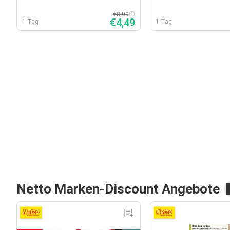
€8,99
€4,49
1 Tag
1 Tag
Netto Marken-Discount Angebote