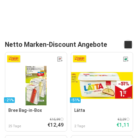
Netto Marken-Discount Angebote
-21%
-51%
Bree Bag-in-Box
Lätta
€15,99
€2,29
€12,49
€1,11
25 Tage
2 Tage