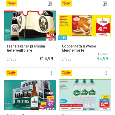
-44%
Franziskaner premium
Coppenrath & Wiese
hefe weißbiere
Meistertorte
€8,99
€14,99
€4,99
2 Tage
2 Tage