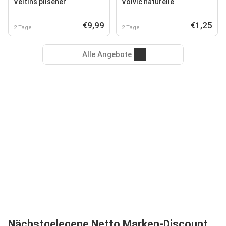
Veltins pilsener
Volvic naturelle
€9,99
€1,25
2 Tage
2 Tage
Alle Angebote
Nächstgelegene Netto Marken-Discount