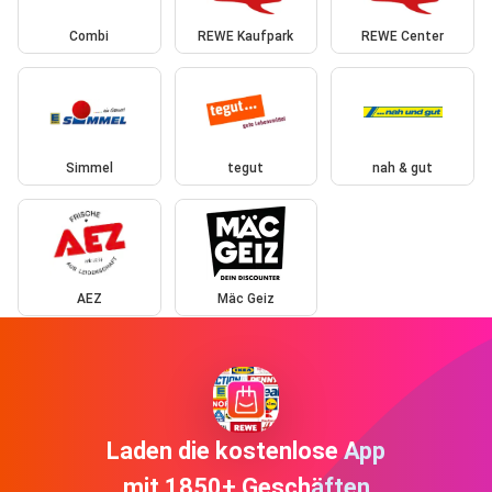
Combi
REWE Kaufpark
REWE Center
Simmel
tegut
nah & gut
AEZ
Mäc Geiz
Laden die kostenlose App
mit 1850+ Geschäften