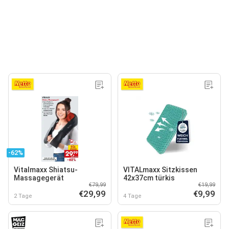
-62%
Vitalmaxx Shiatsu-
VITALmaxx Sitzkissen
Massagegerät
42x37cm türkis
€79,99
€19,99
€29,99
€9,99
2 Tage
4 Tage