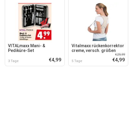
VITALmaxx Mani- &
Vitalmaxx rückenkorrektor
Pediküre-Set
creme, versch. größen
€29,99
€4,99
€4,99
3 Tage
5 Tage