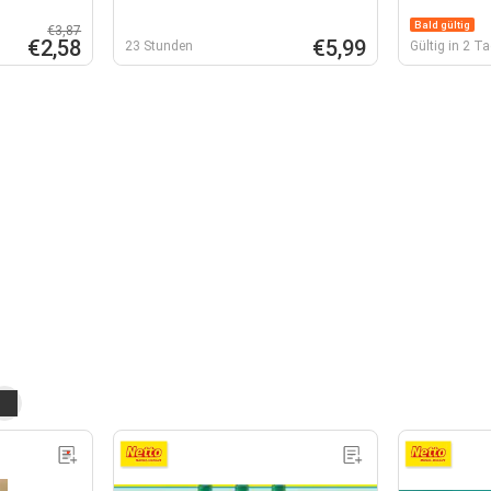
Bald gültig
€3,87
€2,58
€5,99
23 Stunden
Gültig in 2 T