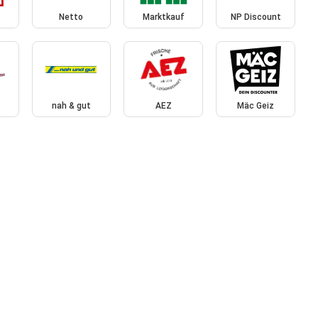
Netto
Marktkauf
NP Discount
nah & gut
AEZ
Mäc Geiz