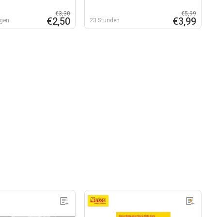
€3,30
€5,99
€2,50
€3,99
agen
23 Stunden