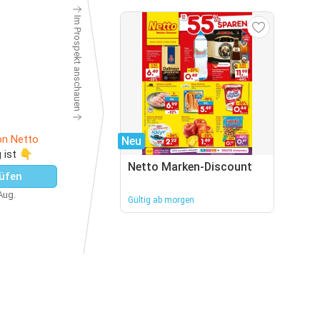
Im Prospekt anschauen
on Netto
Neu
 ist 👇
Netto Marken-Discount
üfen
 Aug.
Gültig ab morgen