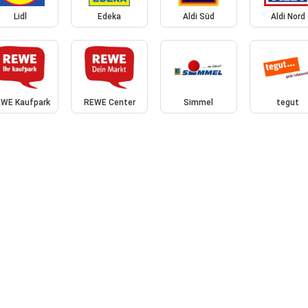
Lidl
Edeka
Aldi Süd
Aldi Nord
WE Kaufpark
REWE Center
Simmel
tegut