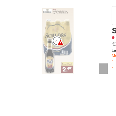
€
Le
Ma