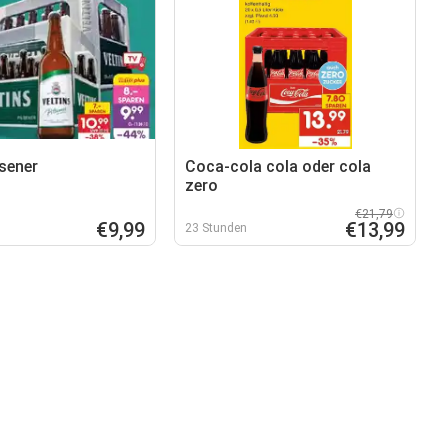
lsener
Coca-cola cola oder cola
zero
€21,79
€9,99
€13,99
23 Stunden