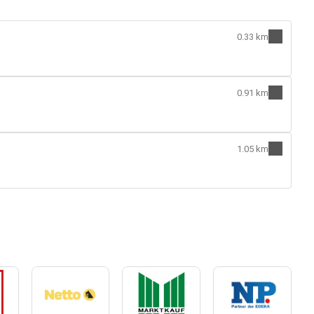
0.33 km
0.91 km
1.05 km