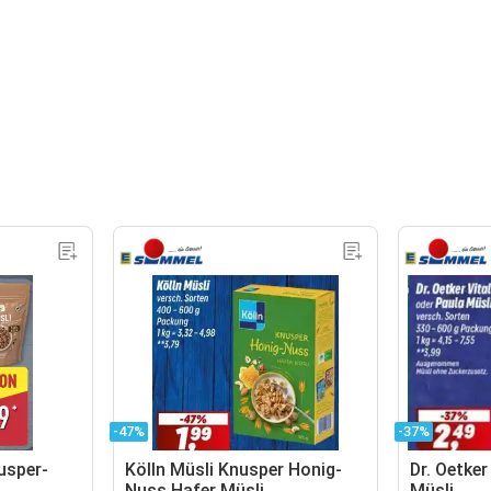
-47%
-37%
usper-
Kölln Müsli Knusper Honig-
Dr. Oetke
Nuss Hafer Müsli
Müsli