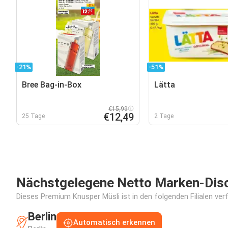
-21%
-51%
Bree Bag-in-Box
Lätta
€15,99
€12,49
25 Tage
2 Tage
Nächstgelegene Netto Marken-Disco
Dieses Premium Knusper Müsli ist in den folgenden Filialen ver
Berlin
Automatisch erkennen