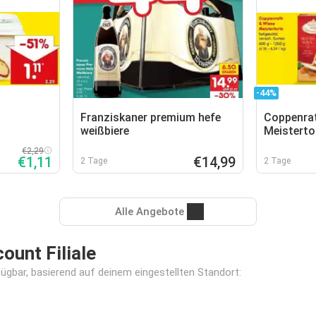
-44%
Franziskaner premium hefe
Coppenra
weißbiere
Meisterto
€2,29
€1,11
€14,99
2 Tage
2 Tage
Alle Angebote
unt Filiale
fügbar, basierend auf deinem eingestellten Standort: