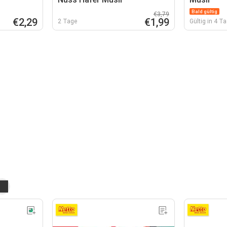
Bald gültig
€3,79
€2,29
€1,99
2 Tage
Gültig in 4 T