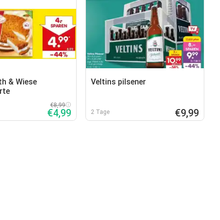
th & Wiese
Veltins pilsener
rte
€8,99
€4,99
€9,99
2 Tage