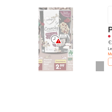
€
Le
Ma