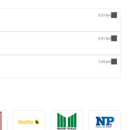
0.33 km
0.91 km
1.05 km