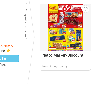
Im Prospekt anschauen
on Netto
 ist 👇
Netto Marken-Discount
üfen
 Aug.
Noch 2 Tage gültig