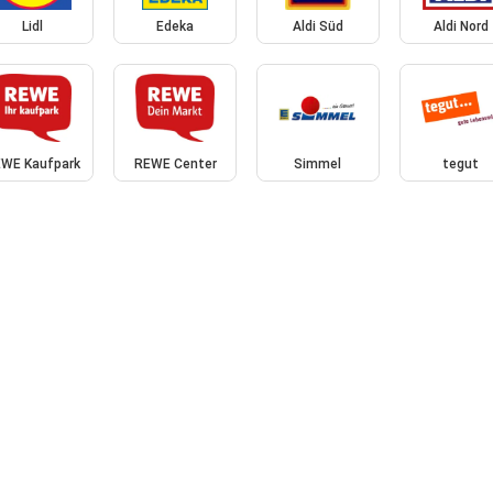
Lidl
Edeka
Aldi Süd
Aldi Nord
WE Kaufpark
REWE Center
Simmel
tegut