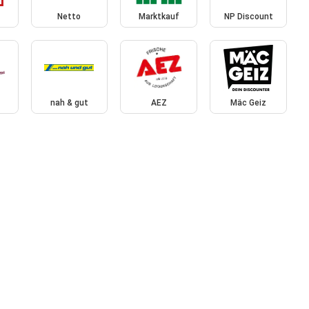
Netto
Marktkauf
NP Discount
nah & gut
AEZ
Mäc Geiz