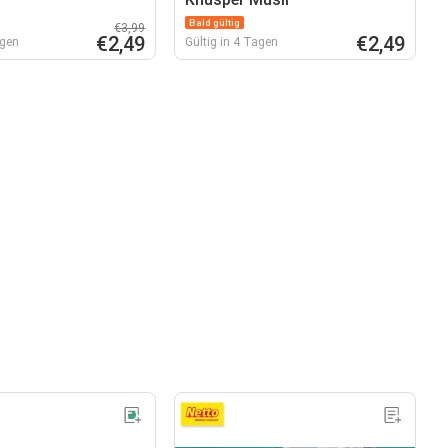
Bald gültig
€3,99
€2,49
€2,49
agen
Gültig in 4 Tagen