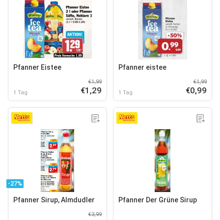
Pfanner Eistee
Pfanner eistee
€1,99
€1,99
€1,29
€0,99
1 Tag
1 Tag
-27%
Pfanner Sirup, Almdudler
Pfanner Der Grüne Sirup
€3,99