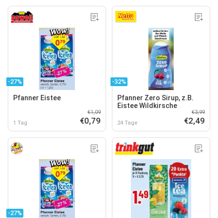
-27%
-32%
Pfanner Eistee
Pfanner Zero Sirup, z.B.
Eistee Wildkirsche
€1,09
€3,99
€0,79
€2,49
1 Tag
24 Tage
-27%