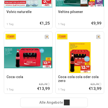
Volvic naturelle
Veltins pilsener
€1,25
€9,99
1 Tag
1 Tag
Coca-cola
Coca-cola cola oder cola
zero
€21,79
€21,79
€13,99
€13,99
1 Tag
1 Tag
Alle Angebote