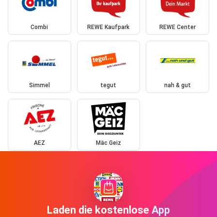
Combi
REWE Kaufpark
REWE Center
Simmel
tegut
nah & gut
AEZ
Mäc Geiz
Laden die kostenlose App