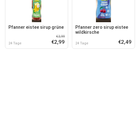
Pfanner eistee sirup grüne
Pfanner zero sirup eistee
wildkirsche
€3,99
€2,99
€2,49
24 Tage
24 Tage