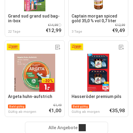
Grand sud grand sud bag-
Captain morgan spiced
in-box
gold 35,0 % vol 0,7 liter
€14,99
€12,99
€12,99
€9,49
22 Tage
3 Tage
Argeta huhn-aufstrich
Hasseröder premium pils
€1,49
Bald gültig
Bald gültig
€1,00
€35,98
Gültig ab morgen
Gültig ab morgen
Alle Angebote