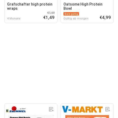
Grafschafter high protein
Oatsome High Protein
wraps
Bowl
€1,69
Bald gültig
€1,49
€4,99
4 Monate
Gültig ab morgen