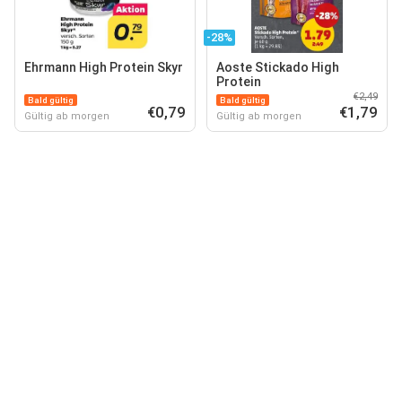
-28%
Ehrmann High Protein Skyr
Aoste Stickado High
Protein
€2,49
Bald gültig
Bald gültig
€0,79
€1,79
Gültig ab morgen
Gültig ab morgen