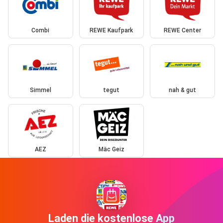
Combi
REWE Kaufpark
REWE Center
Simmel
tegut
nah & gut
AEZ
Mäc Geiz
Laden die kostenlose App