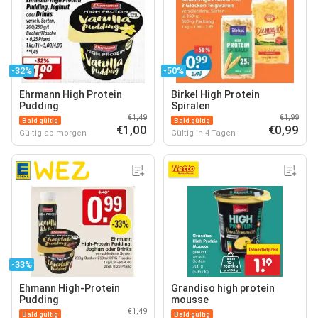
-32%
-50%
Ehrmann High Protein
Birkel High Protein
Pudding
Spiralen
€1,49
€1,99
Bald gültig
Bald gültig
€1,00
€0,99
Gültig ab morgen
Gültig in 4 Tagen
-33%
Ehmann High-Protein
Grandiso high protein
Pudding
mousse
€1,49
Bald gültig
Bald gültig