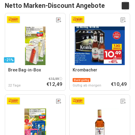
Netto Marken-Discount Angebote
-21%
Bree Bag-in-Box
Krombacher
€15,99
Bald gültig
€12,49
€10,49
22 Tage
Gültig ab morgen