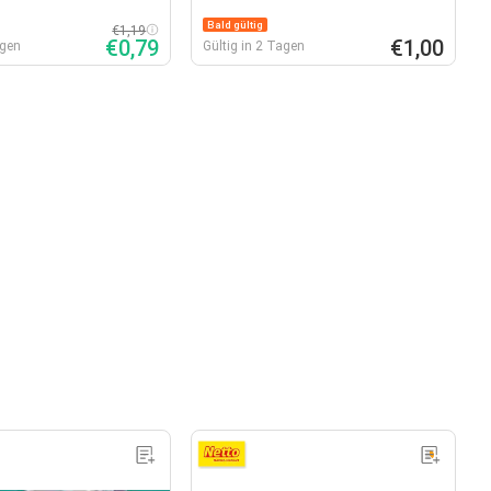
Bald gültig
€1,19
€0,79
€1,00
agen
Gültig in 2 Tagen