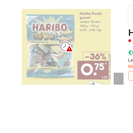
H
€
Le
Ma