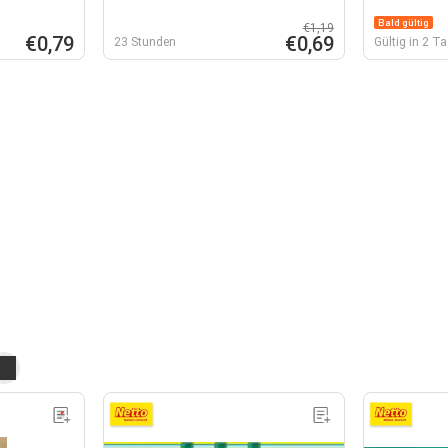
Bald gültig
€1,19
€0,79
€0,69
23 Stunden
Gültig in 2 T