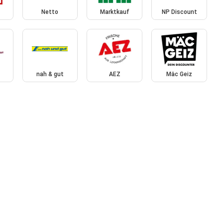
Netto
Marktkauf
NP Discount
nah & gut
AEZ
Mäc Geiz