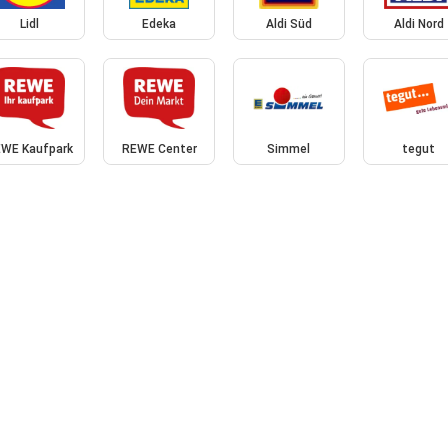
Lidl
Edeka
Aldi Süd
Aldi Nord
WE Kaufpark
REWE Center
Simmel
tegut