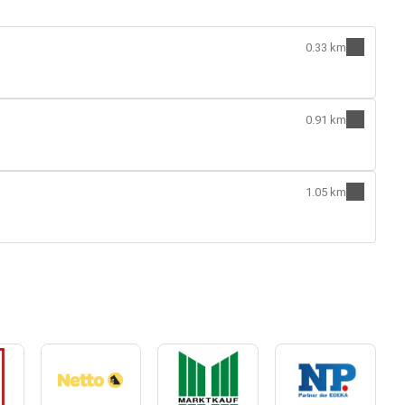
0.33 km
0.91 km
1.05 km