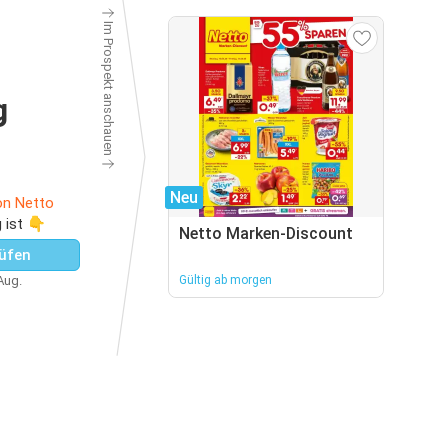
Im Prospekt anschauen
g
Neu
on Netto
 ist 👇
Netto Marken-Discount
üfen
 Aug.
Gültig ab morgen