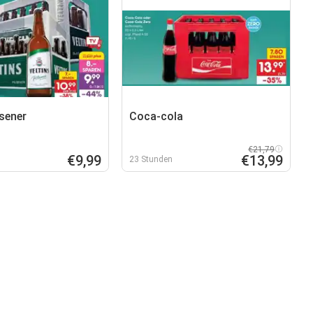
lsener
Coca-cola
€21,79
€9,99
€13,99
23 Stunden