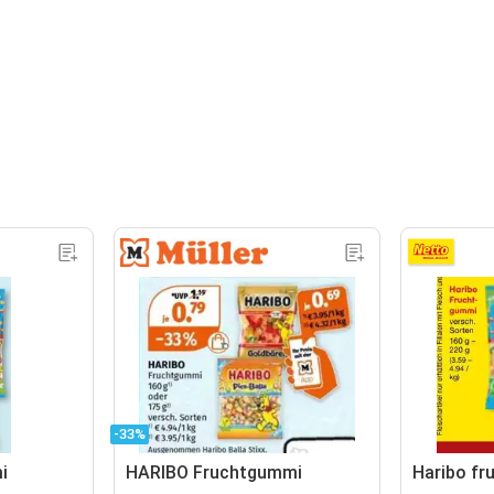
-33%
i
HARIBO Fruchtgummi
Haribo f