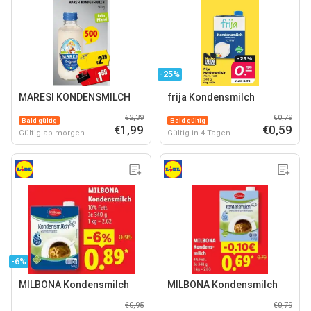
-25%
MARESI KONDENSMILCH
frija Kondensmilch
€2,39
€0,79
Bald gültig
Bald gültig
€1,99
€0,59
Gültig ab morgen
Gültig in 4 Tagen
-6%
MILBONA Kondensmilch
MILBONA Kondensmilch
€0,95
€0,79