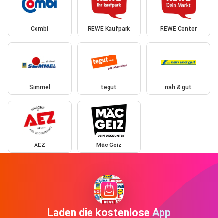
Combi
REWE Kaufpark
REWE Center
Simmel
tegut
nah & gut
AEZ
Mäc Geiz
Laden die kostenlose App