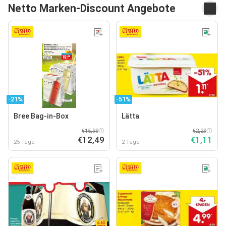
Netto Marken-Discount Angebote
-21%
-51%
Bree Bag-in-Box
Lätta
€15,99
€2,29
€12,49
€1,11
25 Tage
2 Tage