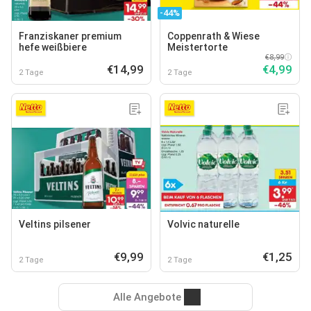
-44%
Franziskaner premium
Coppenrath & Wiese
hefe weißbiere
Meistertorte
€8,99
€14,99
€4,99
2 Tage
2 Tage
Veltins pilsener
Volvic naturelle
€9,99
€1,25
2 Tage
2 Tage
Alle Angebote