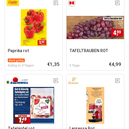
Paprika rot
TAFELTRAUBEN ROT
Bald gültig
€1,35
€4,99
Gültig in 3 Tagen
5 Tage
Tafeläpfel rot
Lapressa Rot