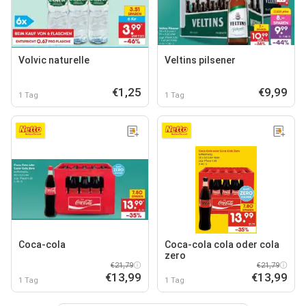
Volvic naturelle
Veltins pilsener
€1,25
€9,99
1 Tag
1 Tag
Coca-cola
Coca-cola cola oder cola
zero
€21,79
€21,79
€13,99
€13,99
1 Tag
1 Tag