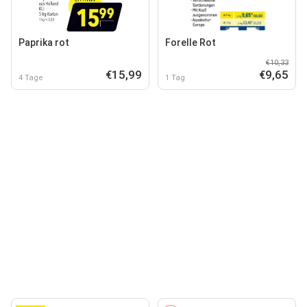
Paprika rot
Forelle Rot
€10,33
€15,99
€9,65
4 Tage
1 Tag