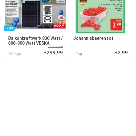
-79%
Balkonkraftwerk 830 Watt /
Johannisbeeren rot
600-800 Watt VESKA
€1.489,00
€299,99
€2,99
24 Tage
1 Tag