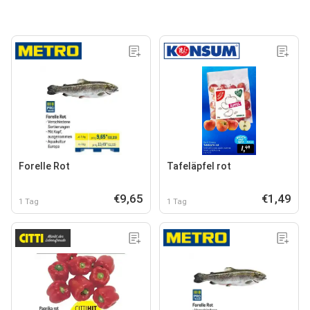
Forelle Rot
Tafeläpfel rot
€9,65
€1,49
1 Tag
1 Tag