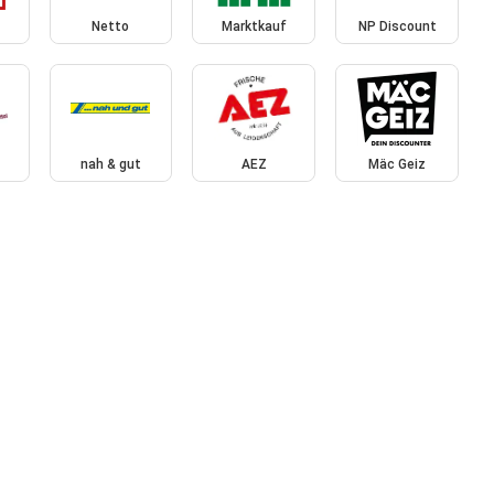
Netto
Marktkauf
NP Discount
nah & gut
AEZ
Mäc Geiz