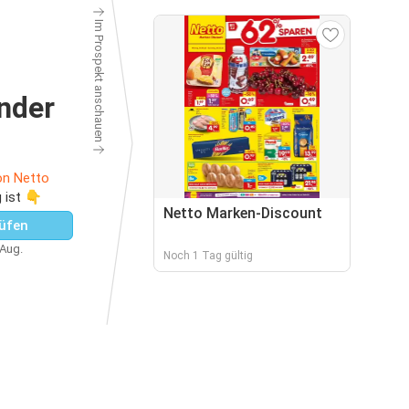
Im Prospekt anschauen
nder
on Netto
 ist 👇
Netto Marken-Discount
üfen
 Aug.
Noch 1 Tag gültig