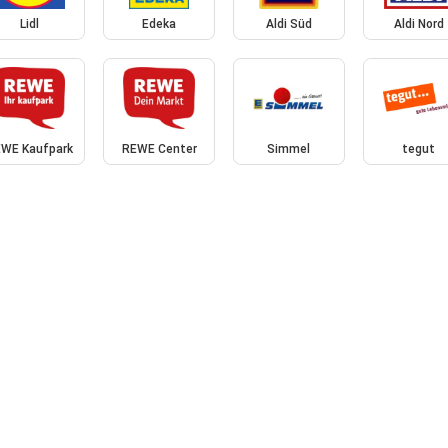
Lidl
Edeka
Aldi Süd
Aldi Nord
WE Kaufpark
REWE Center
Simmel
tegut