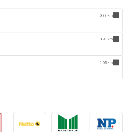
0.33 km
0.91 km
1.05 km