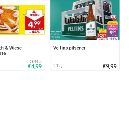
th & Wiese
Veltins pilsener
rte
€8,99
€4,99
€9,99
1 Tag