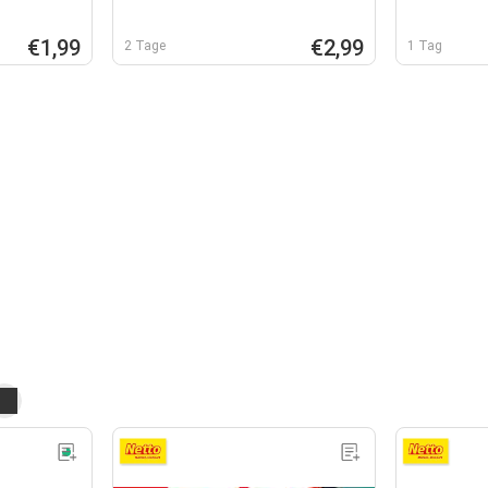
€1,99
€2,99
2 Tage
1 Tag