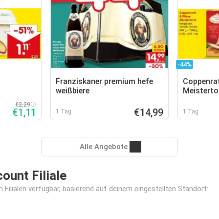
-44%
Franziskaner premium hefe
Coppenra
weißbiere
Meisterto
€2,29
€1,11
€14,99
1 Tag
1 Tag
Alle Angebote
unt Filiale
Filialen verfügbar, basierend auf deinem eingestellten Standort: