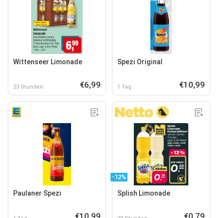
Wittenseer Limonade
Spezi Original
€6,99
€10,99
23 Stunden
1 Tag
-12%
Paulaner Spezi
Splish Limonade
€10,99
€0,79