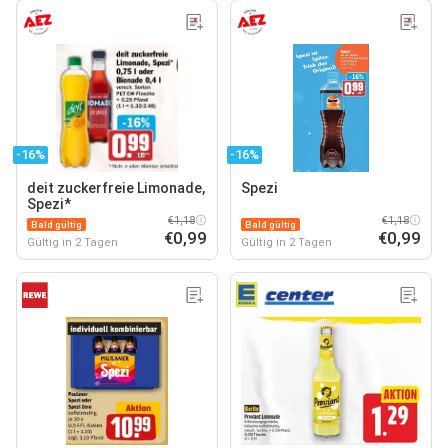
-16%
-16%
deit zuckerfreie Limonade,
Spezi
Spezi*
€1,18
€1,18
Bald gültig
Bald gültig
€0,99
€0,99
Gültig in 2 Tagen
Gültig in 2 Tagen