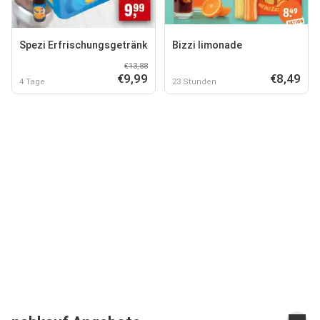
Spezi Erfrischungsgetränk
Bizzi limonade
€13,88
€9,99
€8,49
4 Tage
23 Stunden