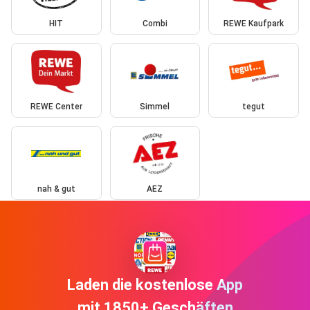
HIT
Combi
REWE Kaufpark
REWE Center
Simmel
tegut
nah & gut
AEZ
Laden die kostenlose App
mit 1850+ Geschäften