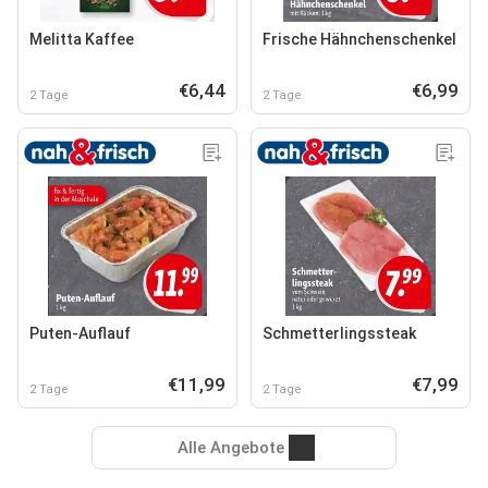
Melitta Kaffee
Frische Hähnchenschenkel
€6,44
€6,99
2 Tage
2 Tage
Puten-Auflauf
Schmetterlingssteak
€11,99
€7,99
2 Tage
2 Tage
Alle Angebote