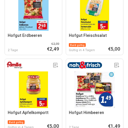
Hofgut Erdbeeren
Hofgut Fleischsalat
€3,99
Bald gültig
€2,49
€5,00
2 Tage
Gültig in 4 Tagen
Hofgut Apfelkompott
Hofgut Himbeeren
Bald gültig
€5,00
€1,49
Gültig in 4 Tagen
2 Tage