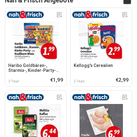
Nah & Frisch Angebote
Haribo Goldbären-,
Kellogg's Cerealien
Starmix-, Kinder-Party-
oder Knallbunt-Minis
€1,99
€2,99
2 Tage
2 Tage