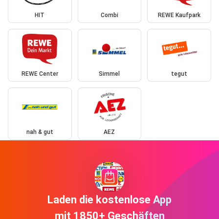
HIT
Combi
REWE Kaufpark
REWE Center
Simmel
tegut
nah & gut
AEZ
Laden die kostenlose App
mit 1850+ Geschäften