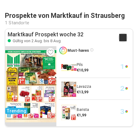
Prospekte von Marktkauf in Strausberg
1 Standorte
Marktkauf Prospekt woche 32
Gültig von 2 Aug. bis 8 Aug.
Must-haves
Pils
€10,99
Lavazza
€13,99
Barista
Trending
€1,99