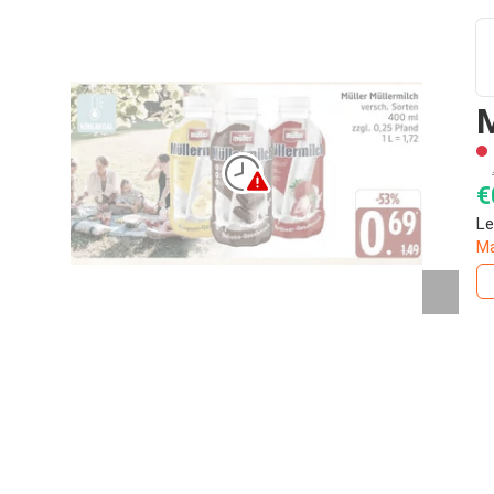
M
€
Le
Ma