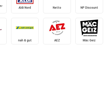
n-
Aldi Nord
Netto
NP Discount
nah & gut
AEZ
Mäc Geiz