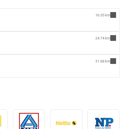
16.55 km
24.74 km
31.68 km