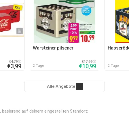
Warsteiner pilsener
Hasseröde
€4,79
€17,99
€3,99
€10,99
2 Tage
2 Tage
Alle Angebote
r, basierend auf deinem eingestellten Standort: