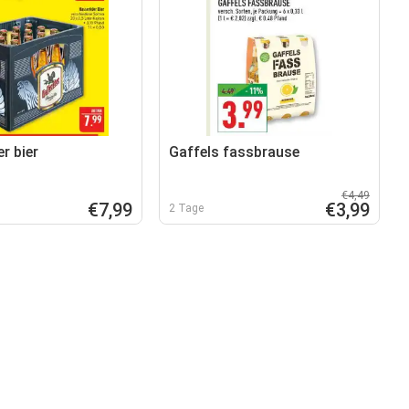
r bier
Gaffels fassbrause
€4,49
€7,99
€3,99
2 Tage