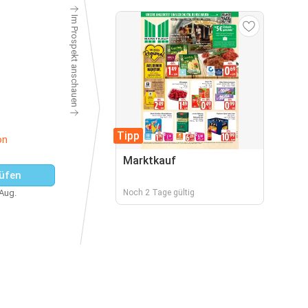
Im Prospekt anschauen
Tipp
on

Marktkauf
üfen
 Aug.
Noch 2 Tage gültig