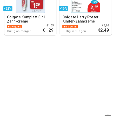
-22%
-16%
Colgate Komplett 8in1
Colgate Harry Potter
Zahn-creme
Kinder-Zahncreme
€1,65
€2,99
Bald gültig
Bald gültig
€1,29
€2,49
Gültig ab morgen
Gültig in 8 Tagen