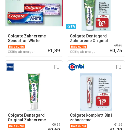
-21%
Colgate Zahncreme
Colgate Dentagard
Sensation White
Zahncreme Original
€0,95
Bald gültig
Bald gültig
€1,39
€0,75
Gültig ab morgen
Gültig ab morgen
Colgate Dentagard
Colgate komplett 8in1
Original Zahncreme
zahncreme
€0,99
€1,65
Bald gültig
Bald gültig
€0,69
€1,29