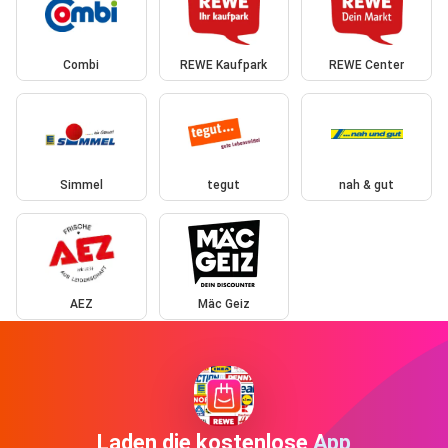
Combi
REWE Kaufpark
REWE Center
Simmel
tegut
nah & gut
AEZ
Mäc Geiz
Laden die kostenlose App