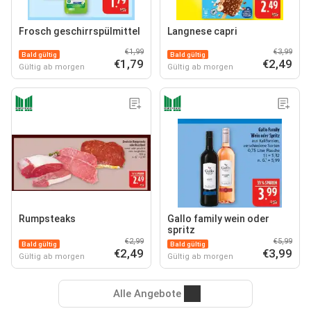
Frosch geschirrspülmittel
Langnese capri
€1,99
€3,99
Bald gültig
Bald gültig
€1,79
€2,49
Gültig ab morgen
Gültig ab morgen
Rumpsteaks
Gallo family wein oder
spritz
€2,99
€5,99
Bald gültig
Bald gültig
€2,49
€3,99
Gültig ab morgen
Gültig ab morgen
Alle Angebote