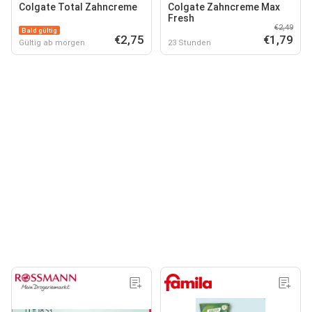
Colgate Total Zahncreme
Colgate Zahncreme Max
Fresh
€2,49
Bald gültig
€2,75
€1,79
Gültig ab morgen
23 Stunden