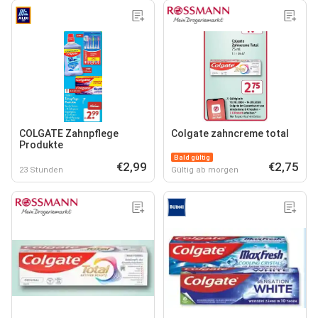
COLGATE Zahnpflege
Colgate zahncreme total
Produkte
Bald gültig
€2,99
€2,75
23 Stunden
Gültig ab morgen