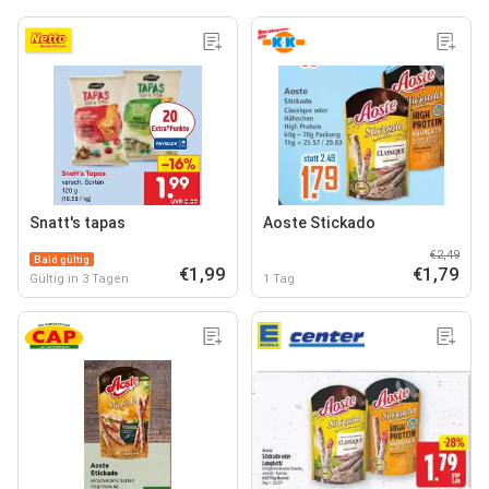
Snatt's tapas
Aoste Stickado
€2,49
Bald gültig
€1,99
€1,79
Gültig in 3 Tagen
1 Tag