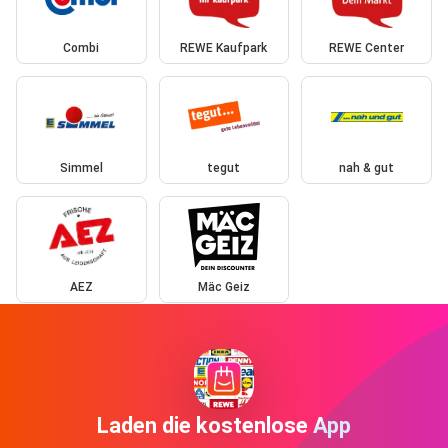
Combi
REWE Kaufpark
REWE Center
Simmel
tegut
nah & gut
AEZ
Mäc Geiz
Laden die kostenlose App