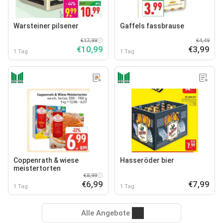
Warsteiner pilsener
Gaffels fassbrause
€17,99
€4,49
€10,99
€3,99
1 Tag
1 Tag
Coppenrath & wiese
Hasseröder bier
meistertorten
€8,99
€6,99
€7,99
1 Tag
1 Tag
Alle Angebote