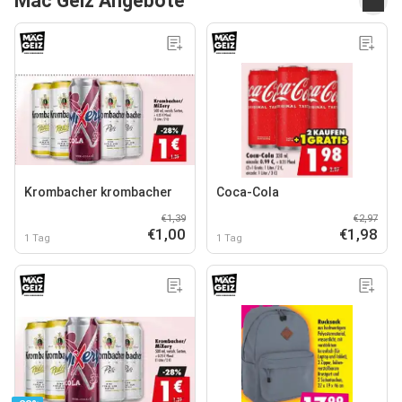
Mäc Geiz Angebote
Krombacher krombacher
Coca-Cola
€1,39
€2,97
€1,00
€1,98
1 Tag
1 Tag