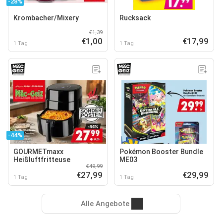
-28%
Krombacher/Mixery
Rucksack
€1,39
€1,00
€17,99
1 Tag
1 Tag
-44%
GOURMETmaxx
Pokémon Booster Bundle
Heißluftfritteuse
ME03
€49,99
€27,99
€29,99
1 Tag
1 Tag
Alle Angebote