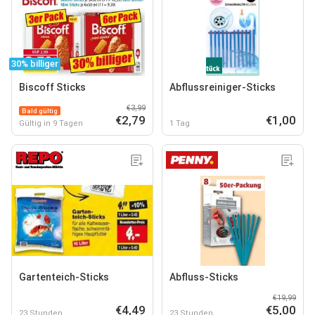
30% billiger
Biscoff Sticks
Abflussreiniger-Sticks
€3,99
Bald gültig
€2,79
€1,00
Gültig in 9 Tagen
1 Tag
Gartenteich-Sticks
Abfluss-Sticks
€19,99
€4,49
€5,00
23 Stunden
23 Stunden