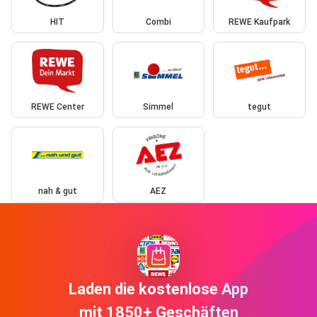
HIT
Combi
REWE Kaufpark
REWE Center
Simmel
tegut
nah & gut
AEZ
Laden die kostenlose App
mit 1850+ Geschäften