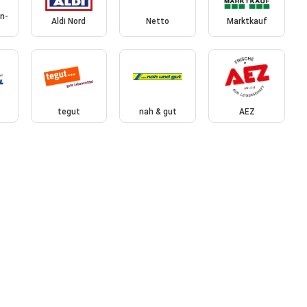
n-
Aldi Nord
Netto
Marktkauf
tegut
nah & gut
AEZ