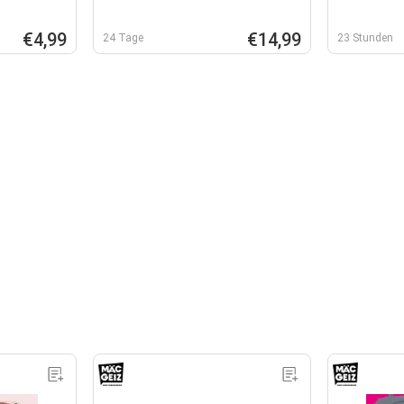
€4,99
€14,99
24 Tage
23 Stunden