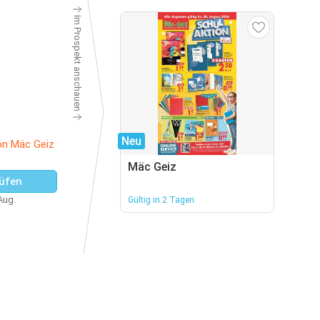
Im Prospekt anschauen
Neu
on Mäc Geiz
Mäc Geiz
üfen
 Aug.
Gültig in 2 Tagen