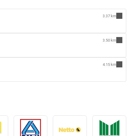
3.37 km
3.50 km
4.15 km