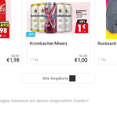
-28%
Krombacher/Mixery
Rucksack
€2,97
€1,39
€1,98
€1,00
1 Tag
1 Tag
Alle Angebote
rfügbar, basierend auf deinem eingestellten Standort: