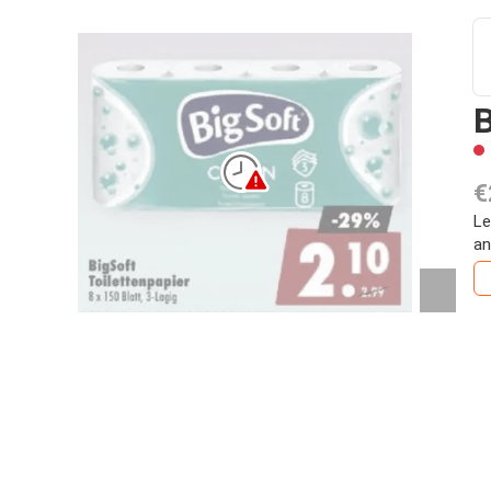
B
€
Le
an