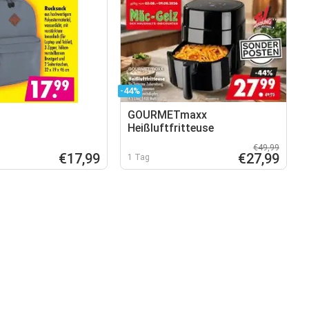
-44%
GOURMETmaxx
Heißluftfritteuse
€49,99
€17,99
€27,99
1 Tag