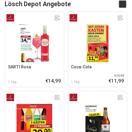
Lösch Depot Angebote
SARTI Rosa
Coca-Cola
€15,99
€14,99
€11,99
1 Tag
1 Tag