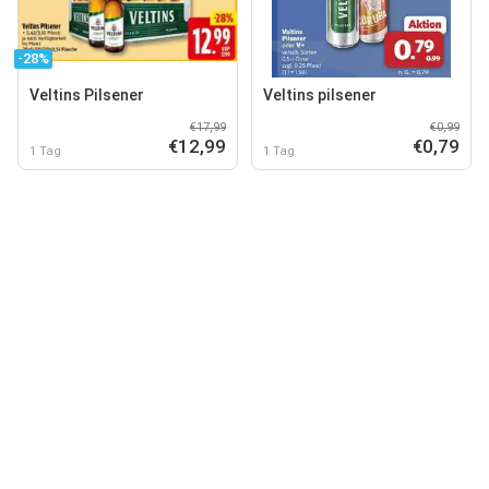
-28%
Veltins Pilsener
Veltins pilsener
€17,99
€0,99
€12,99
€0,79
1 Tag
1 Tag