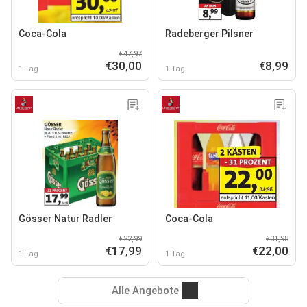
Coca-Cola
Radeberger Pilsner
€47,97
€30,00
€8,99
1 Tag
1 Tag
Gösser Natur Radler
Coca-Cola
€22,99
€31,98
€17,99
€22,00
1 Tag
1 Tag
Alle Angebote