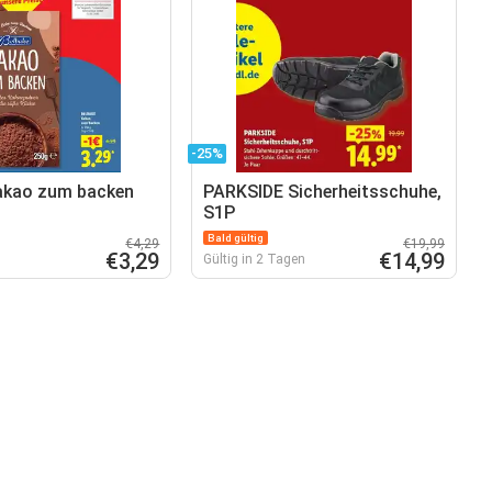
-25%
akao zum backen
PARKSIDE Sicherheitsschuhe,
S1P
Bald gültig
€4,29
€19,99
€3,29
€14,99
Gültig in 2 Tagen