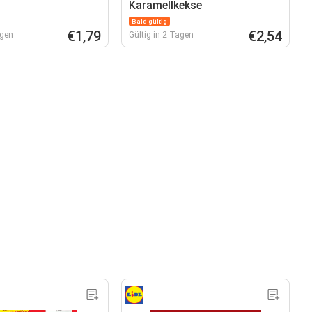
Karamellkekse
Bald gültig
€1,79
€2,54
agen
Gültig in 2 Tagen