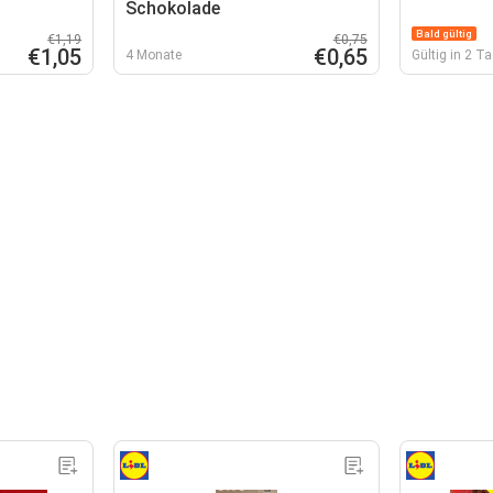
Schokolade
Bald gültig
€1,19
€0,75
€1,05
€0,65
4 Monate
Gültig in 2 T