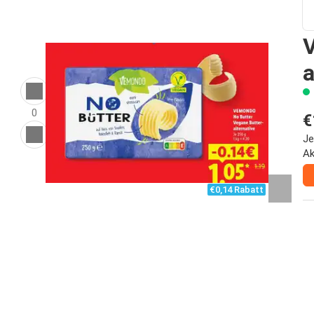
V
a
0
€
Je
Ak
€0,14 Rabatt