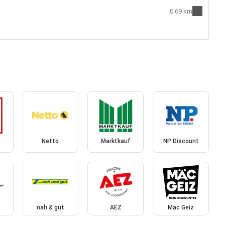
0.69 km
Netto
Marktkauf
NP Discount
nah & gut
AEZ
Mäc Geiz