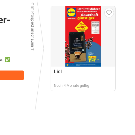
Im Prospekt anschauen
er-
tive ✅
Lidl
Noch 4 Monate gültig