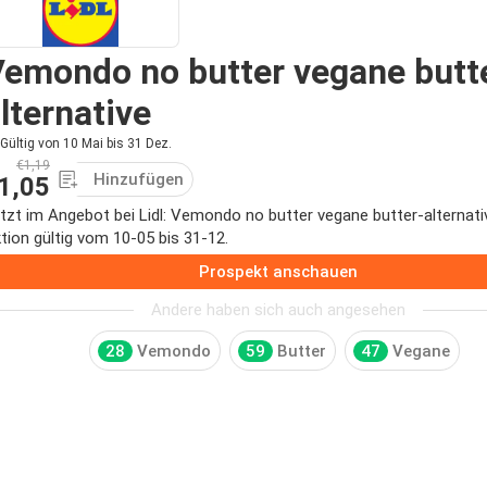
emondo no butter vegane butt
lternative
Gültig von 10 Mai bis 31 Dez.
€1,19
Hinzufügen
1,05
tzt im Angebot bei Lidl: Vemondo no butter vegane butter-alterna
tion gültig vom 10-05 bis 31-12.
Prospekt anschauen
Andere haben sich auch angesehen
28
Vemondo
59
Butter
47
Vegane