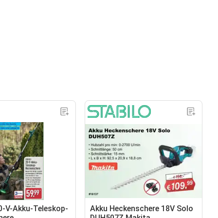
-V-Akku-Teleskop-
Akku Heckenschere 18V Solo
here
DUH507Z Makita