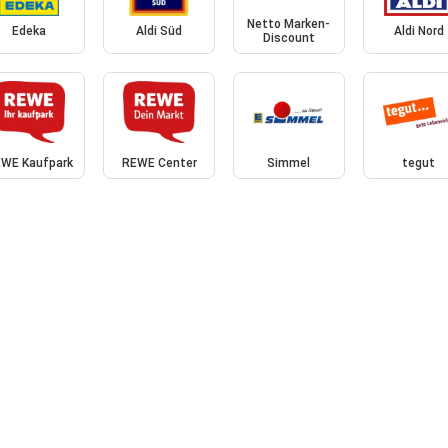
Netto Marken-
Edeka
Aldi Süd
Aldi Nord
Discount
WE Kaufpark
REWE Center
Simmel
tegut