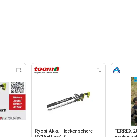
Ryobi Akku-Heckenschere
FERREX 20
RY18HT55A-0
Heckensc