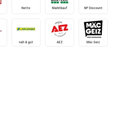
Netto
Marktkauf
NP Discount
nah & gut
AEZ
Mäc Geiz