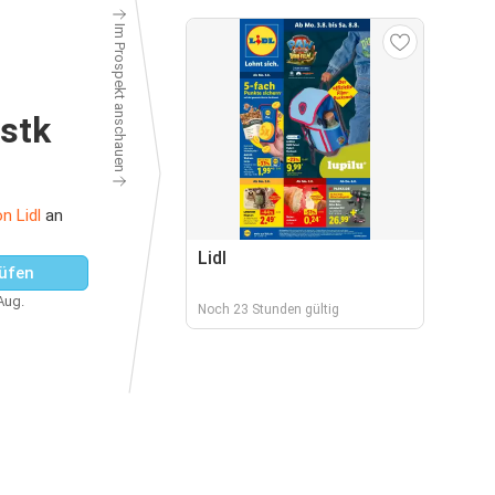
Im Prospekt anschauen
stk
n Lidl
an
Lidl
üfen
 Aug.
Noch 23 Stunden gültig