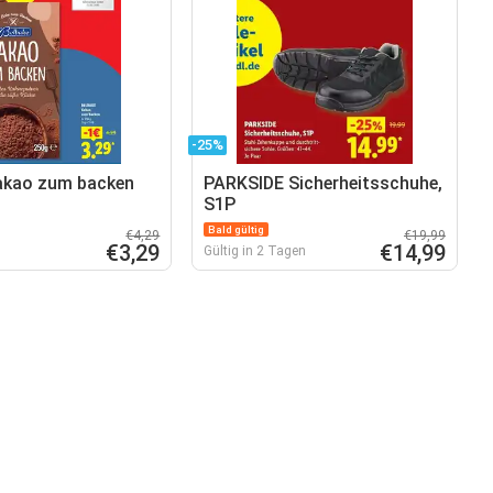
-25%
akao zum backen
PARKSIDE Sicherheitsschuhe,
S1P
Bald gültig
€4,29
€19,99
€3,29
€14,99
Gültig in 2 Tagen