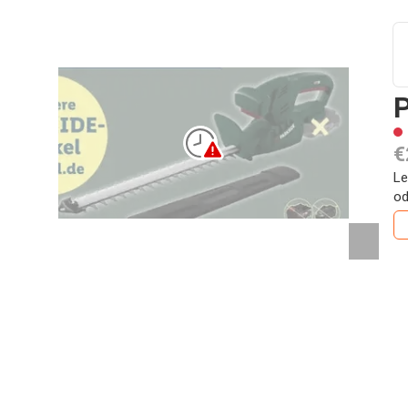
P
€
Le
od