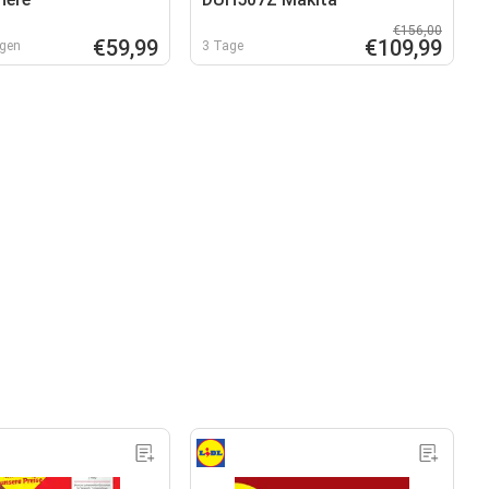
€156,00
€59,99
€109,99
agen
3 Tage