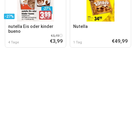
-27%
nutella Eis oder kinder
Nutella
bueno
€5,49
€3,99
€49,99
4 Tage
1 Tag