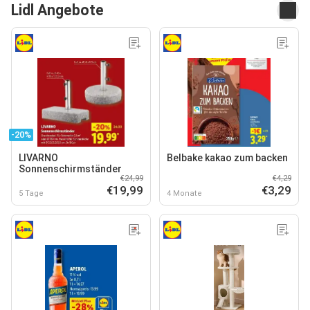
Lidl Angebote
-20%
LIVARNO
Belbake kakao zum backen
Sonnenschirmständer
€24,99
€4,29
€19,99
€3,29
5 Tage
4 Monate