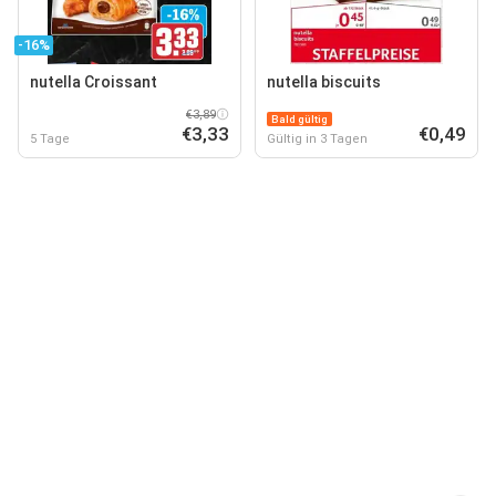
-16%
nutella Croissant
nutella biscuits
€3,89
Bald gültig
€3,33
€0,49
5 Tage
Gültig in 3 Tagen