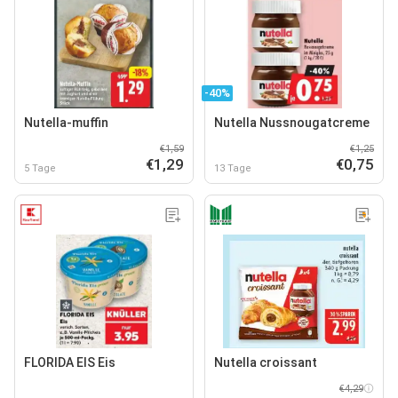
-40%
Nutella-muffin
Nutella Nussnougatcreme
€1,59
€1,25
€1,29
€0,75
5 Tage
13 Tage
FLORIDA EIS Eis
Nutella croissant
€4,29