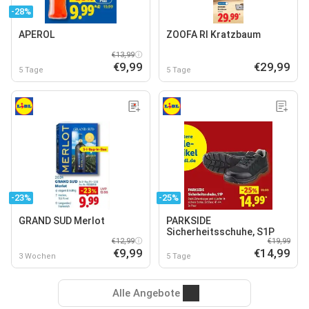
-28%
APEROL
ZOOFA RI Kratzbaum
€13,99
€9,99
€29,99
5 Tage
5 Tage
-23%
-25%
GRAND SUD Merlot
PARKSIDE
Sicherheitsschuhe, S1P
€12,99
€19,99
€9,99
€14,99
3 Wochen
5 Tage
Alle Angebote