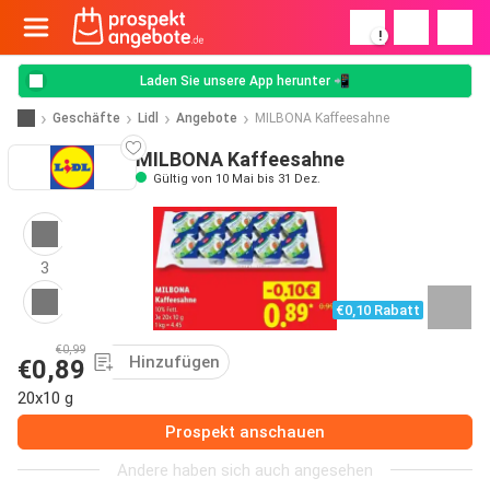
!
Laden Sie unsere App herunter 📲
Geschäfte
Lidl
Angebote
MILBONA Kaffeesahne
MILBONA Kaffeesahne
Gültig von 10 Mai bis 31 Dez.
3
€0,10 Rabatt
€0,99
Hinzufügen
€0,89
20x10 g
Prospekt anschauen
Andere haben sich auch angesehen