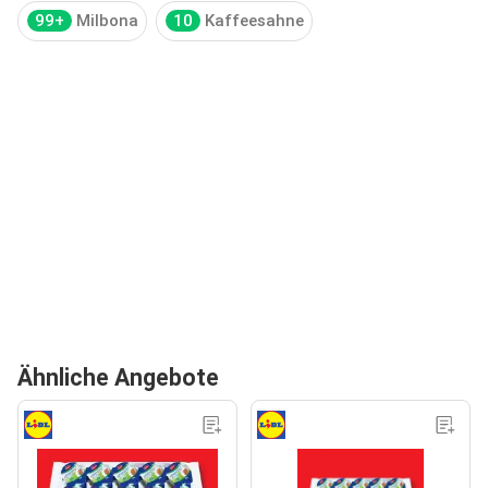
99+
Milbona
10
Kaffeesahne
Ähnliche Angebote