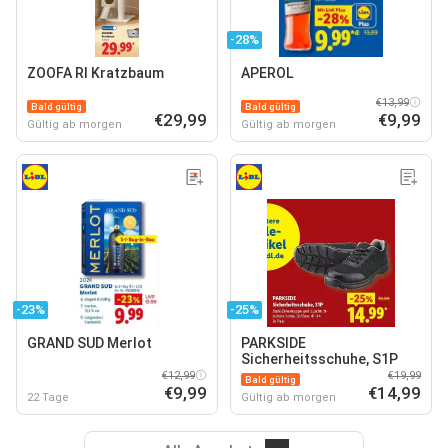
-28%
ZOOFA RI Kratzbaum
APEROL
€13,99
Bald gültig
Bald gültig
€29,99
€9,99
Gültig ab morgen
Gültig ab morgen
-23%
-25%
GRAND SUD Merlot
PARKSIDE
Sicherheitsschuhe, S1P
€12,99
€19,99
Bald gültig
€9,99
€14,99
22 Tage
Gültig ab morgen