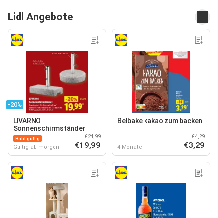
Lidl Angebote
-20%
LIVARNO
Belbake kakao zum backen
Sonnenschirmständer
€24,99
€4,29
Bald gültig
€19,99
€3,29
Gültig ab morgen
4 Monate