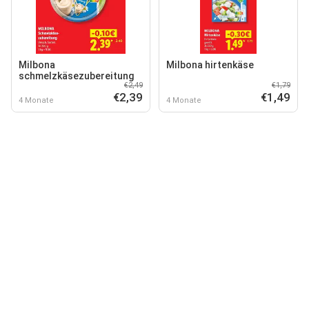
Milbona
Milbona hirtenkäse
schmelzkäsezubereitung
€2,49
€1,79
€2,39
€1,49
4 Monate
4 Monate