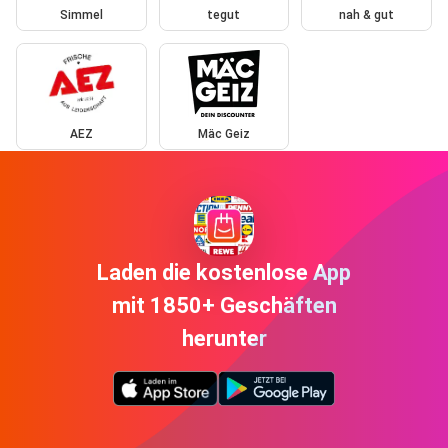
Simmel
tegut
nah & gut
AEZ
Mäc Geiz
Laden die kostenlose App
mit 1850+ Geschäften
herunter