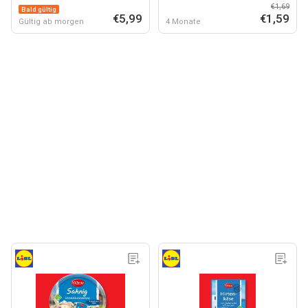
€1,69
Bald gültig
€5,99
€1,59
Gültig ab morgen
4 Monate