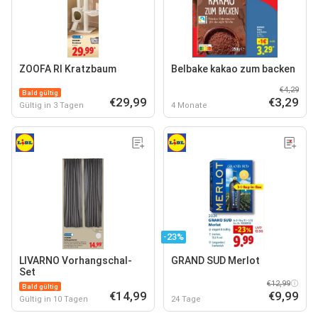
ZOOFA RI Kratzbaum
Belbake kakao zum backen
€4,29
Bald gültig
€29,99
€3,29
Gültig in 3 Tagen
4 Monate
-23%
LIVARNO Vorhangschal-
GRAND SUD Merlot
Set
€12,99
Bald gültig
€14,99
€9,99
Gültig in 10 Tagen
24 Tage