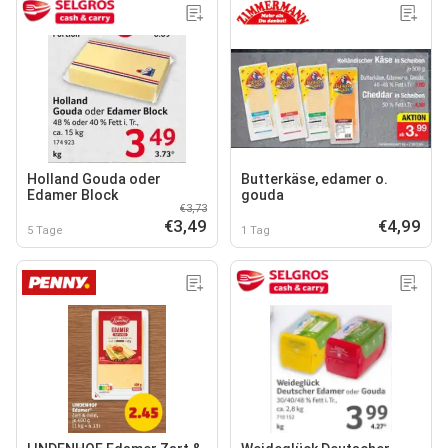
Holland Gouda oder
Butterkäse, edamer o.
Edamer Block
gouda
€3,73
€3,49
€4,99
5 Tage
1 Tag