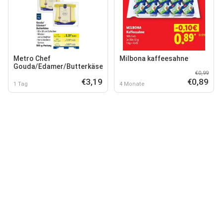
Metro Chef
Milbona kaffeesahne
Gouda/Edamer/Butterkäse
€0,99
€3,19
€0,89
1 Tag
4 Monate