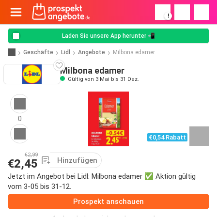
!
Laden Sie unsere App herunter 📲
Geschäfte
Lidl
Angebote
Milbona edamer
Milbona edamer
Gültig von 3 Mai bis 31 Dez.
0
€0,54 Rabatt
€2,99
Hinzufügen
€2,45
Jetzt im Angebot bei Lidl: Milbona edamer ✅ Aktion gültig
vom 3-05 bis 31-12.
Prospekt anschauen