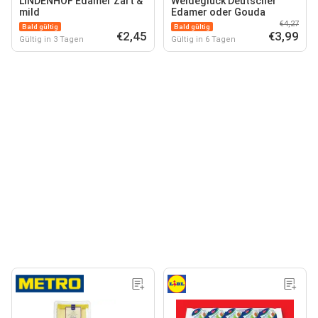
LINDENHOF Edamer Zart &
Weideglück Deutscher
mild
Edamer oder Gouda
€4,27
Bald gültig
Bald gültig
€2,45
€3,99
Gültig in 3 Tagen
Gültig in 6 Tagen