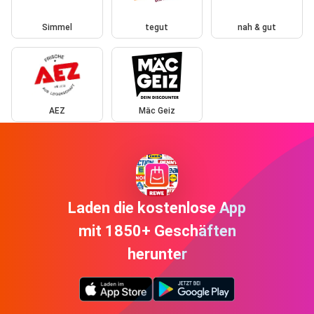
Simmel
tegut
nah & gut
AEZ
Mäc Geiz
Laden die kostenlose App
mit 1850+ Geschäften
herunter