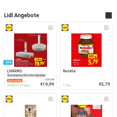
Lidl Angebote
-20%
LIVARNO
Nutella
Sonnenschirmständer
€24,99
Bald gültig
€19,99
€5,79
Gültig in 3 Tagen
1 Tag