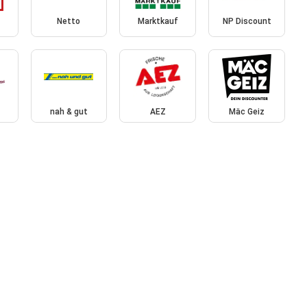
Netto
Marktkauf
NP Discount
nah & gut
AEZ
Mäc Geiz