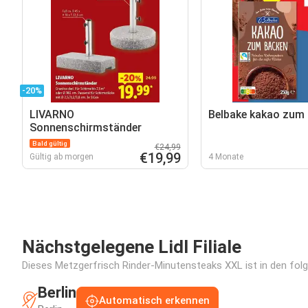
-20%
LIVARNO
Belbake kakao zum
Sonnenschirmständer
Bald gültig
€24,99
€19,99
Gültig ab morgen
4 Monate
Nächstgelegene Lidl Filiale
Dieses Metzgerfrisch Rinder-Minutensteaks XXL ist in den folge
Berlin
Automatisch erkennen