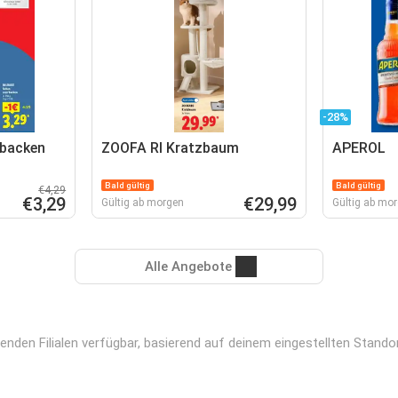
-28%
 backen
ZOOFA RI Kratzbaum
APEROL
Bald gültig
Bald gültig
€4,29
€3,29
€29,99
Gültig ab morgen
Gültig ab mo
Alle Angebote
nden Filialen verfügbar, basierend auf deinem eingestellten Standor