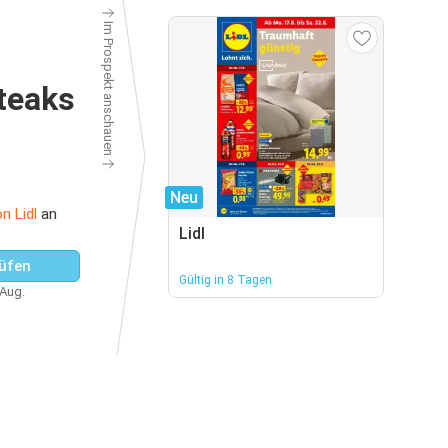
Im Prospekt anschauen
teaks
Neu
n Lidl
an
Lidl
üfen
Gültig in 8 Tagen
 Aug.