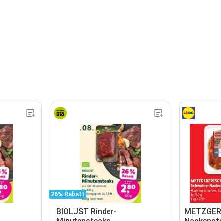
26% Rabatt
BIOLUST Rinder-
METZGERF
Minutensteaks
Nackenst