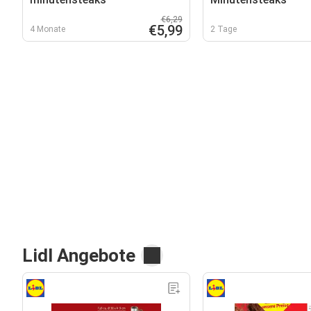
€6,29
€5,99
4 Monate
2 Tage
Lidl Angebote