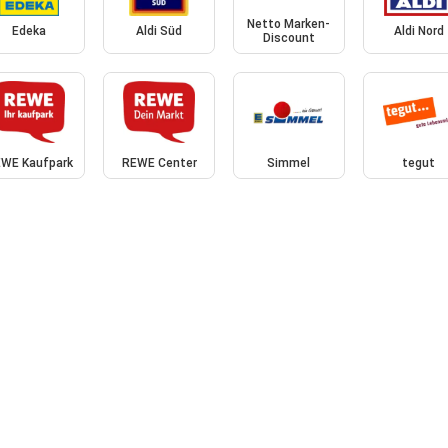
Netto Marken-
Edeka
Aldi Süd
Aldi Nord
Discount
WE Kaufpark
REWE Center
Simmel
tegut