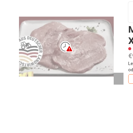
M
X
€
Le
od