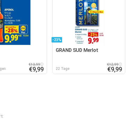
-23%
GRAND SUD Merlot
€13,99
€12,99
€9,99
€9,99
rgen
22 Tage
t: