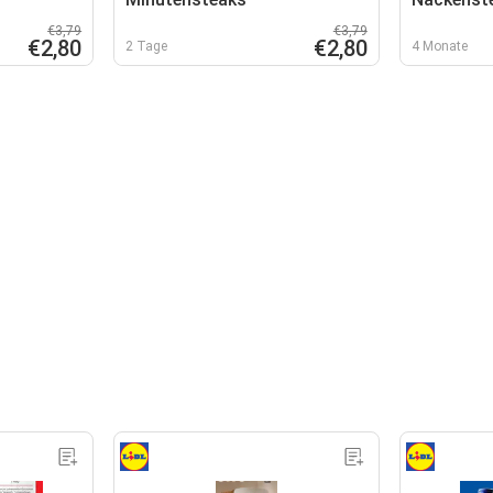
€3,79
€3,79
€2,80
€2,80
2 Tage
4 Monate