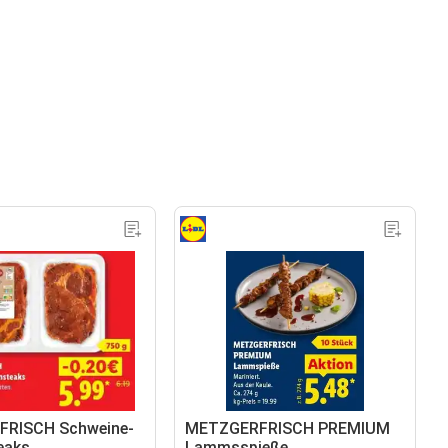
RISCH Schweine-
METZGERFRISCH PREMIUM
eaks
Lammsspieße