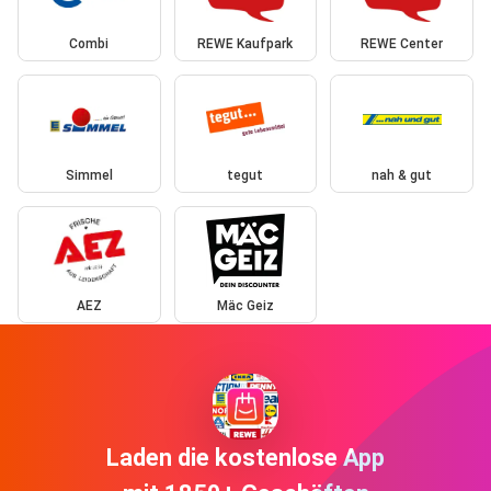
Combi
REWE Kaufpark
REWE Center
Simmel
tegut
nah & gut
AEZ
Mäc Geiz
Laden die kostenlose App