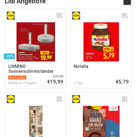
Lidl Angebote
-20%
LIVARNO
Nutella
Sonnenschirmständer
€24,99
Bald gültig
€19,99
€5,79
Gültig in 3 Tagen
1 Tag