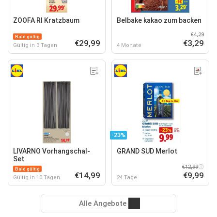
ZOOFA RI Kratzbaum
Belbake kakao zum backen
€4,29
Bald gültig
€29,99
€3,29
Gültig in 3 Tagen
4 Monate
-23%
LIVARNO Vorhangschal-
GRAND SUD Merlot
Set
€12,99
Bald gültig
€14,99
€9,99
Gültig in 10 Tagen
24 Tage
Alle Angebote