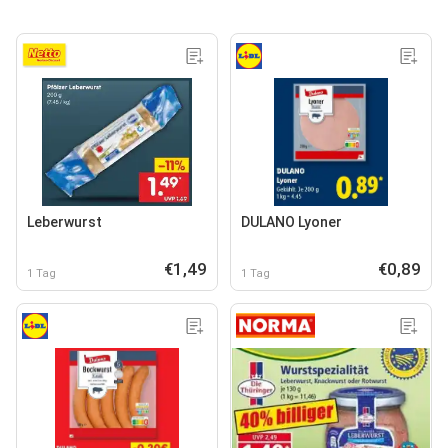
Leberwurst
DULANO Lyoner
€1,49
€0,89
1 Tag
1 Tag