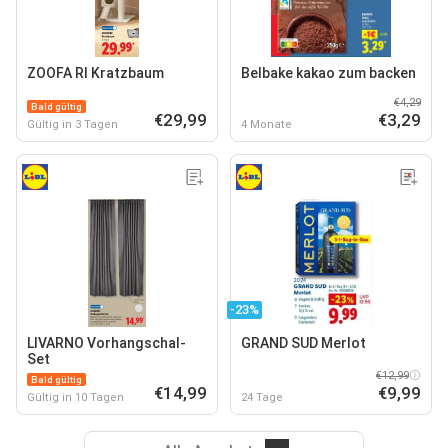
ZOOFA RI Kratzbaum
Belbake kakao zum backen
€4,29
Bald gültig
€29,99
€3,29
Gültig in 3 Tagen
4 Monate
-23%
LIVARNO Vorhangschal-
GRAND SUD Merlot
Set
€12,99
Bald gültig
€14,99
€9,99
Gültig in 10 Tagen
24 Tage