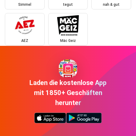
Simmel
tegut
nah & gut
AEZ
Mäc Geiz
Laden die kostenlose App
mit 1850+ Geschäften
herunter