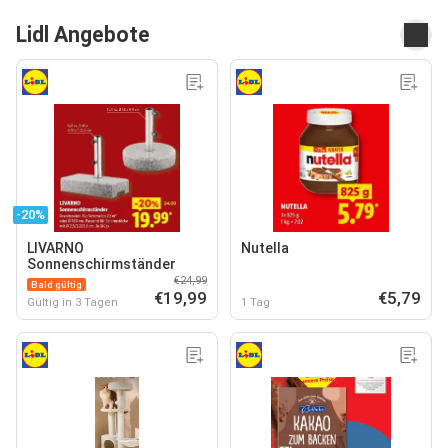
Lidl Angebote
-20%
LIVARNO
Nutella
Sonnenschirmständer
€24,99
Bald gültig
€19,99
€5,79
Gültig in 3 Tagen
1 Tag