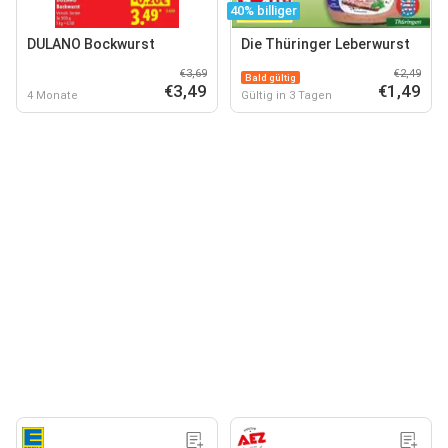
40% billiger
DULANO Bockwurst
Die Thüringer Leberwurst
€3,69
€2,49
Bald gültig
€3,49
€1,49
4 Monate
Gültig in 3 Tagen