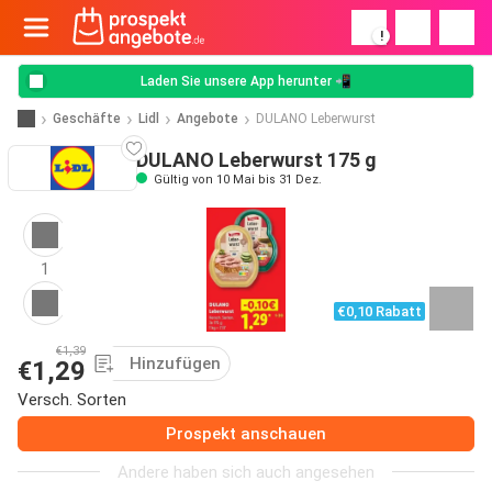
!
Laden Sie unsere App herunter 📲
Geschäfte
Lidl
Angebote
DULANO Leberwurst
DULANO Leberwurst 175 g
Gültig von 10 Mai bis 31 Dez.
1
€0,10 Rabatt
€1,39
Hinzufügen
€1,29
Versch. Sorten
Prospekt anschauen
Andere haben sich auch angesehen