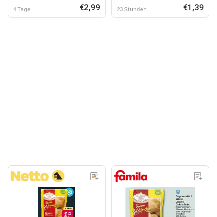
€2,99
€1,39
4 Tage
23 Stunden