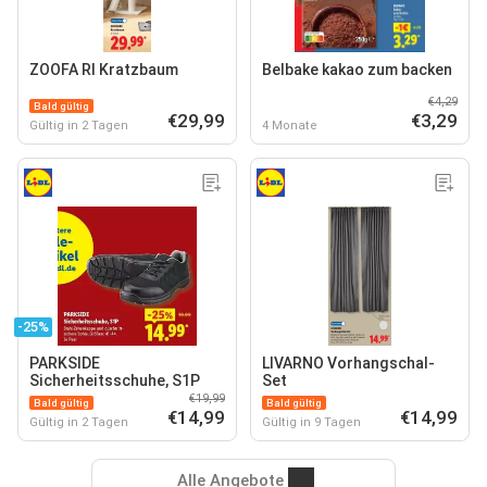
ZOOFA RI Kratzbaum
Belbake kakao zum backen
€4,29
Bald gültig
€29,99
€3,29
Gültig in 2 Tagen
4 Monate
-25%
PARKSIDE
LIVARNO Vorhangschal-
Sicherheitsschuhe, S1P
Set
€19,99
Bald gültig
Bald gültig
€14,99
€14,99
Gültig in 2 Tagen
Gültig in 9 Tagen
Alle Angebote