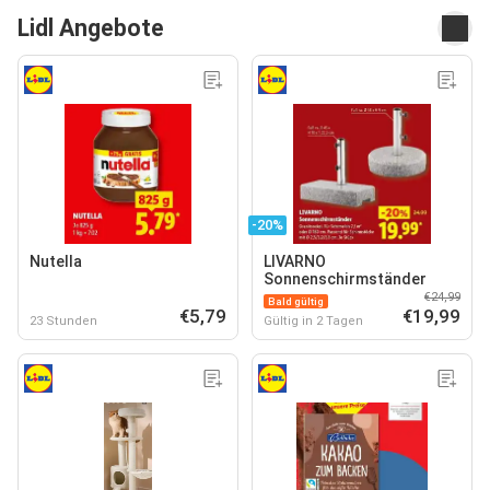
Lidl Angebote
-20%
Nutella
LIVARNO
Sonnenschirmständer
€24,99
Bald gültig
€5,79
€19,99
23 Stunden
Gültig in 2 Tagen