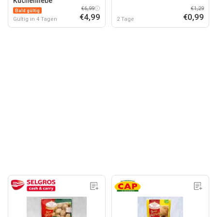
Kuchenliebe
€6,99
€1,29
Bald gültig
€4,99
€0,99
Gültig in 4 Tagen
2 Tage