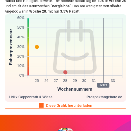
Rabatt und Häufigkeit bewertet. Der höchste Rabatt lag bei
30%
in
Woche 25
und erhielt das Kennzeichen "
Vergleiche
". Das am wenigsten vorteilhafte
Angebot war in
Woche 28
, mit nur
3.5%
Rabatt.
Diese Grafik herunterladen