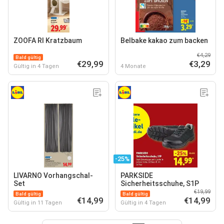
ZOOFA RI Kratzbaum
Belbake kakao zum backen
€4,29
Bald gültig
€29,99
€3,29
Gültig in 4 Tagen
4 Monate
-25%
LIVARNO Vorhangschal-
PARKSIDE
Set
Sicherheitsschuhe, S1P
€19,99
Bald gültig
Bald gültig
€14,99
€14,99
Gültig in 11 Tagen
Gültig in 4 Tagen