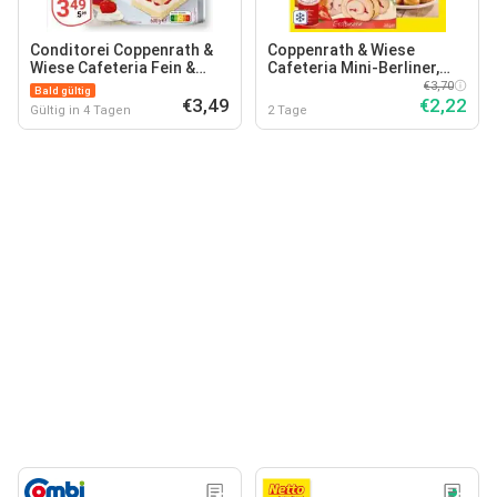
Conditorei Coppenrath &
Coppenrath & Wiese
Wiese Cafeteria Fein &
Cafeteria Mini-Berliner,
Sahnig
Strudel oder Sahnerollen
€3,70
Bald gültig
€3,49
€2,22
Gültig in 4 Tagen
2 Tage