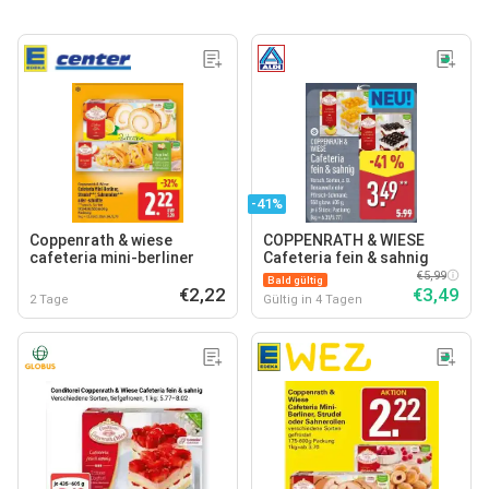
-41%
Coppenrath & wiese
COPPENRATH & WIESE
cafeteria mini-berliner
Cafeteria fein & sahnig
€5,99
Bald gültig
€2,22
€3,49
2 Tage
Gültig in 4 Tagen