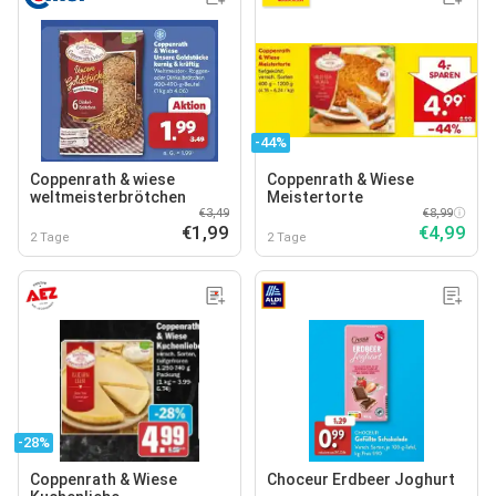
-44%
Coppenrath & wiese
Coppenrath & Wiese
weltmeisterbrötchen
Meistertorte
€3,49
€8,99
€1,99
€4,99
2 Tage
2 Tage
-28%
Coppenrath & Wiese
Choceur Erdbeer Joghurt