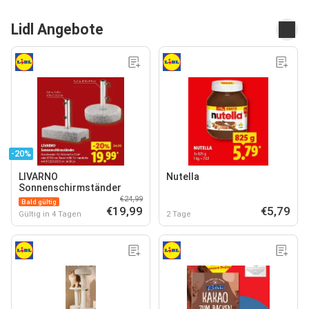
Lidl Angebote
-20%
LIVARNO
Nutella
Sonnenschirmständer
€24,99
Bald gültig
€19,99
€5,79
Gültig in 4 Tagen
2 Tage