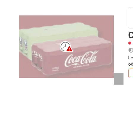
C
€
Le
od