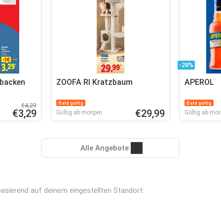
-28%
 backen
ZOOFA RI Kratzbaum
APEROL
Bald gültig
Bald gültig
€4,29
€3,29
€29,99
Gültig ab morgen
Gültig ab mo
Alle Angebote
 basierend auf deinem eingestellten Standort: