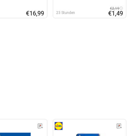
€2,19
€16,99
€1,49
23 Stunden