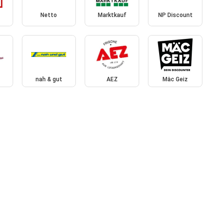
Netto
Marktkauf
NP Discount
nah & gut
AEZ
Mäc Geiz