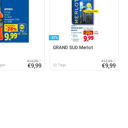
-23%
GRAND SUD Merlot
€13,99
€12,99
€9,99
€9,99
rgen
22 Tage