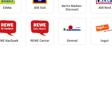
Netto Marken-
Edeka
Aldi Süd
Aldi Nord
Discount
WE Kaufpark
REWE Center
Simmel
tegut