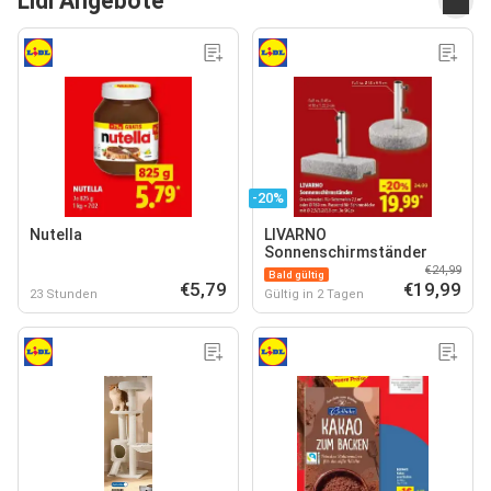
Lidl Angebote
-20%
Nutella
LIVARNO
Sonnenschirmständer
€24,99
Bald gültig
€5,79
€19,99
23 Stunden
Gültig in 2 Tagen