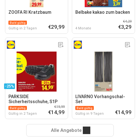
ZOOFA RI Kratzbaum
Belbake kakao zum backen
€4,29
Bald gültig
€29,99
€3,29
Gültig in 2 Tagen
4 Monate
-25%
PARKSIDE
LIVARNO Vorhangschal-
Sicherheitsschuhe, S1P
Set
€19,99
Bald gültig
Bald gültig
€14,99
€14,99
Gültig in 2 Tagen
Gültig in 9 Tagen
Alle Angebote