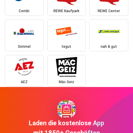
Combi
REWE Kaufpark
REWE Center
Simmel
tegut
nah & gut
AEZ
Mäc Geiz
Laden die kostenlose App
mit 1850+ Geschäften