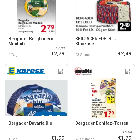
Bergader Bergbauern
BERGADER EDELBLU
Minilaib
Blaukäse
€2,99
€2,79
€2,49
4 Tage
23 Stunden
Bergader Bavaria Blu
Bergader Bonifaz-Torten
€3,69
€1,99
€1,79
1 Tag
23 Stunden