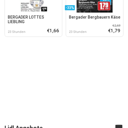
-33%
BERGADER LOTTES
Bergader Bergbauern Käse
LIEBLING
€2,69
€1,66
€1,79
23 Stunden
23 Stunden