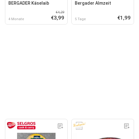
BERGADER Käselaib
Bergader Almzeit
€4,29
€3,99
€1,99
4 Monate
5 Tage