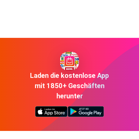
Laden die kostenlose App
mit 1850+ Geschäften
herunter