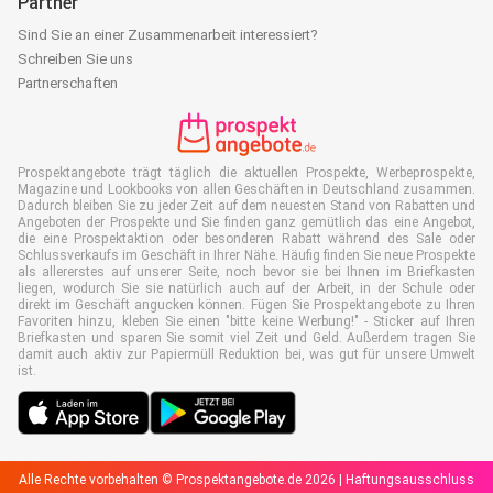
Partner
Sind Sie an einer Zusammenarbeit interessiert?
Schreiben Sie uns
Partnerschaften
Prospektangebote trägt täglich die aktuellen Prospekte, Werbeprospekte,
Magazine und Lookbooks von allen Geschäften in Deutschland zusammen.
Dadurch bleiben Sie zu jeder Zeit auf dem neuesten Stand von Rabatten und
Angeboten der Prospekte und Sie finden ganz gemütlich das eine Angebot,
die eine Prospektaktion oder besonderen Rabatt während des Sale oder
Schlussverkaufs im Geschäft in Ihrer Nähe. Häufig finden Sie neue Prospekte
als allererstes auf unserer Seite, noch bevor sie bei Ihnen im Briefkasten
liegen, wodurch Sie sie natürlich auch auf der Arbeit, in der Schule oder
direkt im Geschäft angucken können. Fügen Sie Prospektangebote zu Ihren
Favoriten hinzu, kleben Sie einen "bitte keine Werbung!" - Sticker auf Ihren
Briefkasten und sparen Sie somit viel Zeit und Geld. Außerdem tragen Sie
damit auch aktiv zur Papiermüll Reduktion bei, was gut für unsere Umwelt
ist.
Alle Rechte vorbehalten © Prospektangebote.de 2026 |
Haftungsausschluss