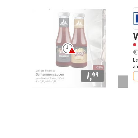
W
€
Le
an