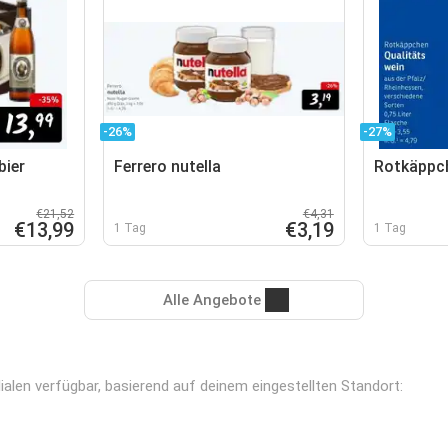
-26%
-27%
bier
Ferrero nutella
Rotkäppch
€21,52
€4,31
€13,99
€3,19
1 Tag
1 Tag
Alle Angebote
ialen verfügbar, basierend auf deinem eingestellten Standort: