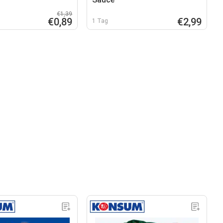
€1,39
€0,89
€2,99
1 Tag