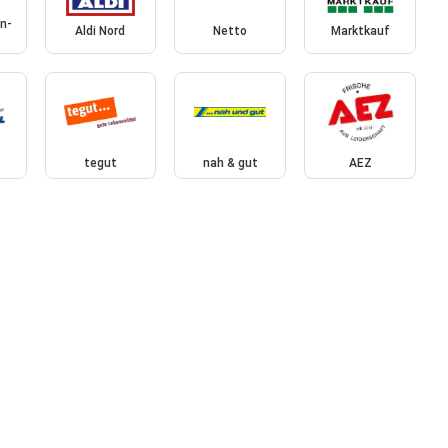
n-
Aldi Nord
Netto
Marktkauf
tegut
nah & gut
AEZ