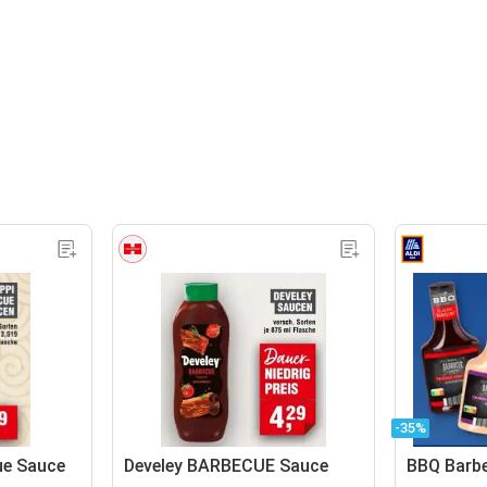
-35%
ue Sauce
Develey BARBECUE Sauce
BBQ Barb