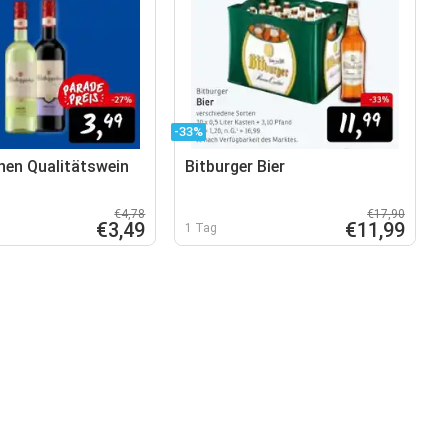
-33%
en Qualitätswein
Bitburger Bier
€4,78
€17,90
€3,49
€11,99
1 Tag