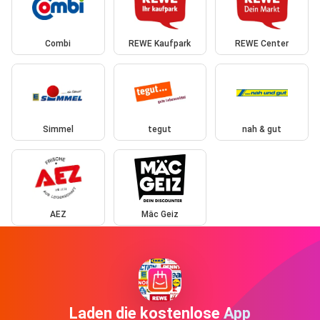
Combi
REWE Kaufpark
REWE Center
Simmel
tegut
nah & gut
AEZ
Mäc Geiz
Laden die kostenlose App