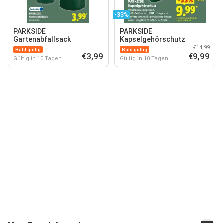
-33%
PARKSIDE
PARKSIDE
Gartenabfallsack
Kapselgehörschutz
€14,99
Bald gültig
Bald gültig
€3,99
€9,99
Gültig in 10 Tagen
Gültig in 10 Tagen