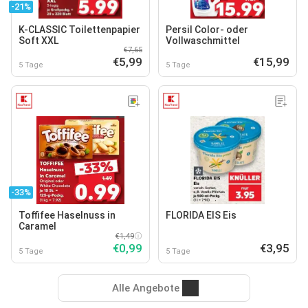
-21%
K-CLASSIC Toilettenpapier
Persil Color- oder
Soft XXL
Vollwaschmittel
€7,65
€5,99
€15,99
5 Tage
5 Tage
-33%
Toffifee Haselnuss in
FLORIDA EIS Eis
Caramel
€1,49
€0,99
€3,95
5 Tage
5 Tage
Alle Angebote