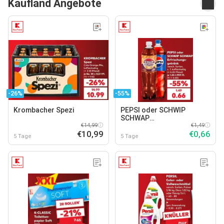
Kaufland Angebote
-26%
-55%
Krombacher Spezi
PEPSI oder SCHWIP
SCHWAP
€14,99
Erfrischungsgetränk
€1,49
€10,99
€0,66
5 Tage
5 Tage