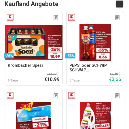
Kaufland Angebote
-26%
-55%
Krombacher Spezi
PEPSI oder SCHWIP
SCHWAP
€14,99
Erfrischungsgetränk
€1,49
€10,99
€0,66
6 Tage
6 Tage