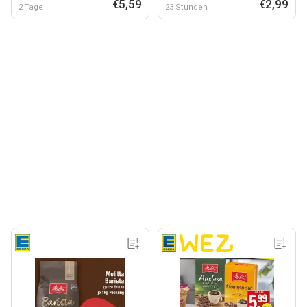
€5,59
€2,99
2 Tage
23 Stunden