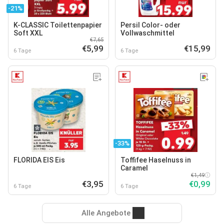
-21%
K-CLASSIC Toilettenpapier
Persil Color- oder
Soft XXL
Vollwaschmittel
€7,65
€5,99
€15,99
6 Tage
6 Tage
-33%
FLORIDA EIS Eis
Toffifee Haselnuss in
Caramel
€1,49
€3,95
€0,99
6 Tage
6 Tage
Alle Angebote