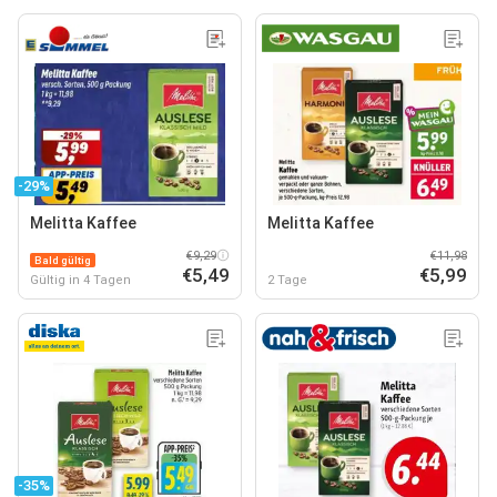
-29%
Melitta Kaffee
Melitta Kaffee
€9,29
€11,98
Bald gültig
€5,49
€5,99
Gültig in 4 Tagen
2 Tage
-35%