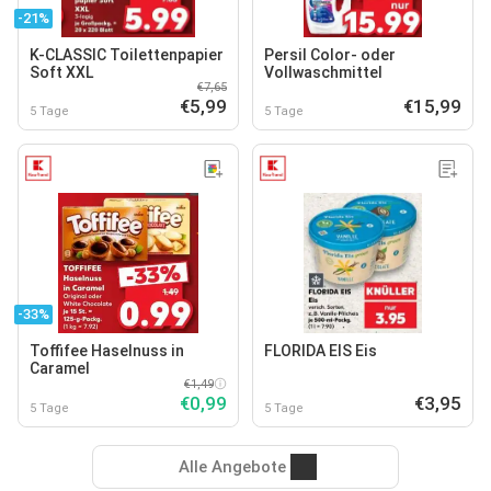
-21%
K-CLASSIC Toilettenpapier
Persil Color- oder
Soft XXL
Vollwaschmittel
€7,65
€5,99
€15,99
5 Tage
5 Tage
-33%
Toffifee Haselnuss in
FLORIDA EIS Eis
Caramel
€1,49
€0,99
€3,95
5 Tage
5 Tage
Alle Angebote