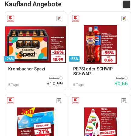
Kaufland Angebote
-26%
-55%
Krombacher Spezi
PEPSI oder SCHWIP
SCHWAP
€14,99
Erfrischungsgetränk
€1,49
€10,99
€0,66
5 Tage
5 Tage