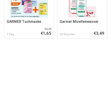
GARNIER Tuchmaske
Garnier Mizellenwasser
€2,20
€1,65
€3,49
1 Tag
23 Stunden