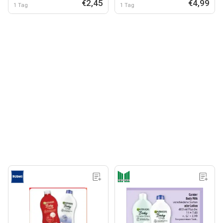
€2,45
€4,99
1 Tag
1 Tag