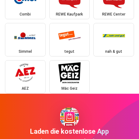
Combi
REWE Kaufpark
REWE Center
Simmel
tegut
nah & gut
AEZ
Mäc Geiz
Laden die kostenlose App