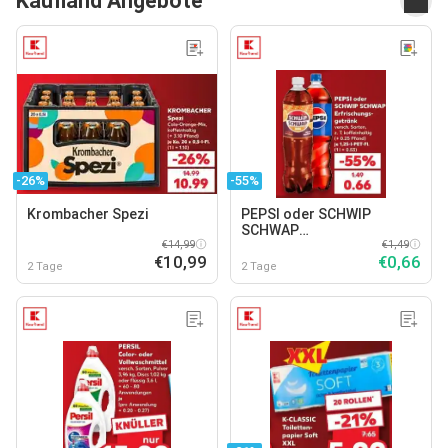
Kaufland Angebote
-26%
-55%
Krombacher Spezi
PEPSI oder SCHWIP
SCHWAP
€14,99
Erfrischungsgetränk
€1,49
€10,99
€0,66
2 Tage
2 Tage