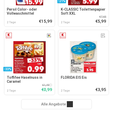
-21%
Persil Color- oder
K-CLASSIC Toilettenpapier
Vollwaschmittel
Soft XXL
€7,65
€15,99
€5,99
2 Tage
2 Tage
-33%
Toffifee Haselnuss in
FLORIDA EIS Eis
Caramel
€1,49
€0,99
€3,95
2 Tage
2 Tage
Alle Angebote