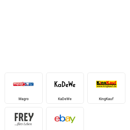
Magro
KaDeWe
KingKauf