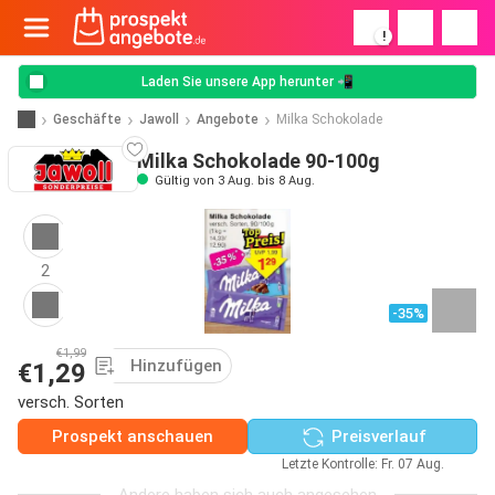
!
Laden Sie unsere App herunter 📲
Geschäfte
Jawoll
Angebote
Milka Schokolade
Milka Schokolade 90-100g
Gültig von 3 Aug. bis 8 Aug.
2
-35%
€1,99
Hinzufügen
€1,29
versch. Sorten
Prospekt anschauen
Preisverlauf
Letzte Kontrolle: Fr. 07 Aug.
Andere haben sich auch angesehen