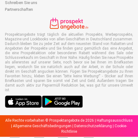
Schreiben Sie uns
Partnerschaften
Prospektangebote trägt täglich die aktuellen Prospekte, Werbeprospekte,
Magazine und Lookbooks von allen Geschäften in Deutschland zusammen.
Dadurch bleiben Sie zu jeder Zeit auf dem neuesten Stand von Rabatten und
Angeboten der Prospekte und Sie finden ganz gemütlich das eine Angebot,
die eine Prospektaktion oder besonderen Rabatt während des Sale oder
Schlussverkaufs im Geschäft in Ihrer Nähe. Häufig finden Sie neue Prospekte
als allererstes auf unserer Seite, noch bevor sie bei Ihnen im Briefkasten
liegen, wodurch Sie sie natürlich auch auf der Arbeit, in der Schule oder
direkt im Geschäft angucken können. Fügen Sie Prospektangebote zu Ihren
Favoriten hinzu, kleben Sie einen "bitte keine Werbung!" - Sticker auf Ihren
Briefkasten und sparen Sie somit viel Zeit und Geld. Außerdem tragen Sie
damit auch aktiv zur Papiermüll Reduktion bei, was gut für unsere Umwelt
ist.
Alle Rechte vorbehalten © Prospektangebote.de 2026 |
Haftungsausschluss
|
Allgemeine Geschäftsbedingungen
|
Datenschutzerklärung
|
Cookie-
Richtlinie