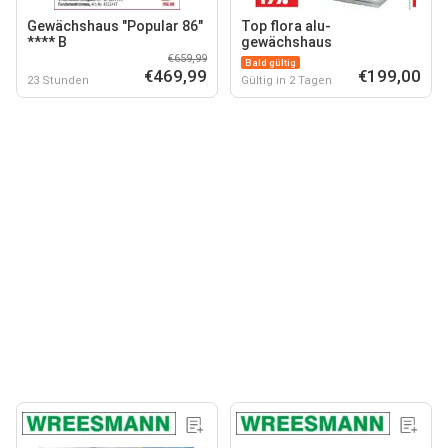
Gewächshaus "Popular 86"
Top flora alu-
**** B
gewächshaus
€659,99
Bald gültig
€469,99
€199,00
23 Stunden
Gültig in 2 Tagen