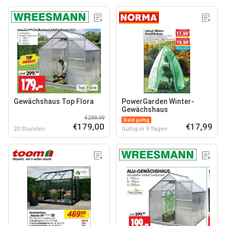
Gewächshaus Top Flora
PowerGarden Winter-
Gewächshaus
€299,99
Bald gültig
€179,00
€17,99
23 Stunden
Gültig in 9 Tagen