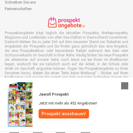
Schreiben Sie uns
Partnerschaften
Prospektangebote trägt täglich die aktuellen Prospekte, Werbeprospekte,
Magazine und Lookbooks von allen Geschäften in Deutschland zusammen.
Dadurch bleiben Sie zu jeder Zeit auf dem neuesten Stand von Rabatten und
Angeboten der Prospekte und Sie finden ganz gemütlich das eine Angebot,
die eine Prospektaktion oder besonderen Rabatt während des Sale oder
Schlussverkaufs im Geschäft in Ihrer Nähe. Häufig finden Sie neue Prospekte
als allererstes auf unserer Seite, noch bevor sie bei Ihnen im Briefkasten
liegen, wodurch Sie sie natürlich auch auf der Arbeit, in der Schule oder
direkt im Geschäft angucken können. Fügen Sie Prospektangebote zu Ihren
Favoriten hinzu, kleben Sie einen "bitte keine Werbung!" - Sticker auf Ihren
Briefkasten und sparen Sie somit viel Zeit und Geld. Außerdem tragen Sie
damit auch aktiv zur Papiermüll Reduktion bei, was gut für unsere Umwelt
ist.
Jawoll Prospekt
Jetzt mit mehr als 452 Angeboten!
Prospekt anschauen!
Alle Rechte vorbehalten © Prospektangebote.de 2026 |
Haftungsausschluss
|
Allgemeine Geschäftsbedingungen
|
Datenschutzerklärung
|
Cookie-
Richtlinie