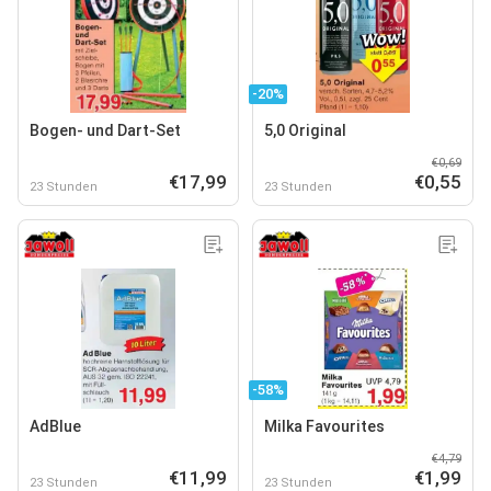
-20%
Bogen- und Dart-Set
5,0 Original
€0,69
€17,99
€0,55
23 Stunden
23 Stunden
-58%
AdBlue
Milka Favourites
€4,79
€11,99
€1,99
23 Stunden
23 Stunden