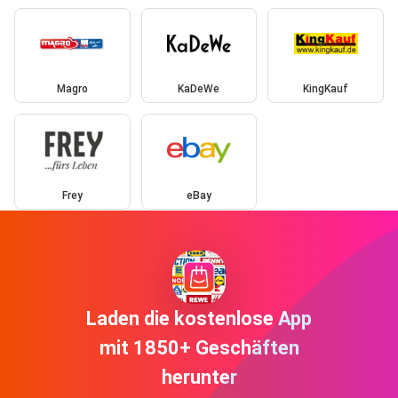
Magro
KaDeWe
KingKauf
Frey
eBay
Laden die kostenlose App
mit 1850+ Geschäften
herunter