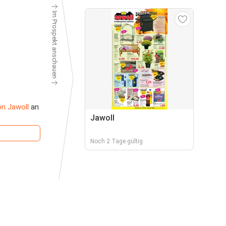
Im Prospekt anschauen
on Jawoll
an
Jawoll
Noch 2 Tage gültig