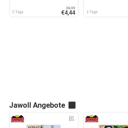
€6,99
€4,44
2 Tage
2 Tage
Jawoll Angebote