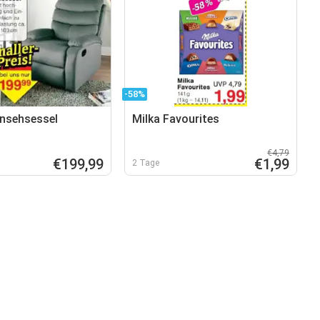
-58%
rnsehsessel
Milka Favourites
€4,79
€199,99
€1,99
2 Tage