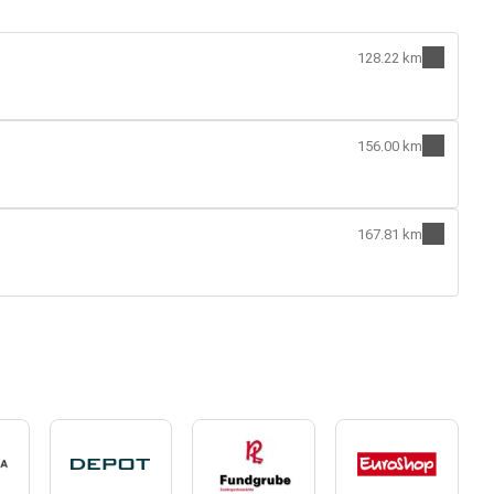
128.22 km
156.00 km
167.81 km