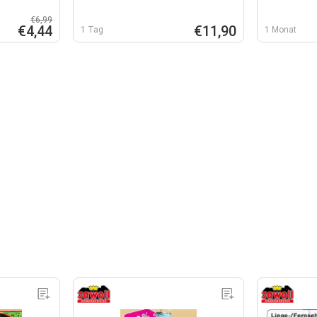
€6,99
€4,44
€11,90
1 Tag
1 Monat