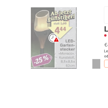
€
Le
od