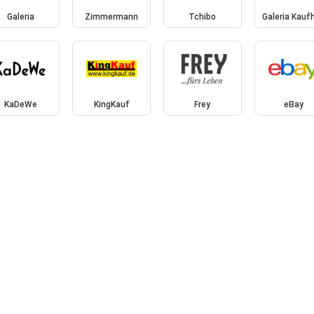
Galeria
Zimmermann
Tchibo
Galeria Kauf
KaDeWe
KingKauf
Frey
eBay