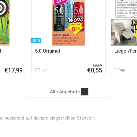
-20%
t
5,0 Original
Liege-/Fe
€0,69
€17,99
€0,55
2 Tage
2 Tage
Alle Angebote
ar, basierend auf deinem eingestellten Standort: