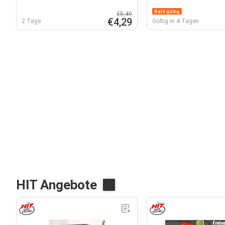
Bald gültig
€5,49
€4,29
2 Tage
Gültig in 4 Tagen
HIT Angebote