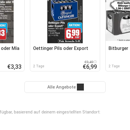
 oder Mía
Oettinger Pils oder Export
Bitburger
€9,49
€3,33
€6,99
2 Tage
2 Tage
Alle Angebote
fügbar, basierend auf deinem eingestellten Standort: