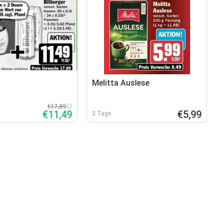
Melitta Auslese
€17,89
€11,49
€5,99
2 Tage