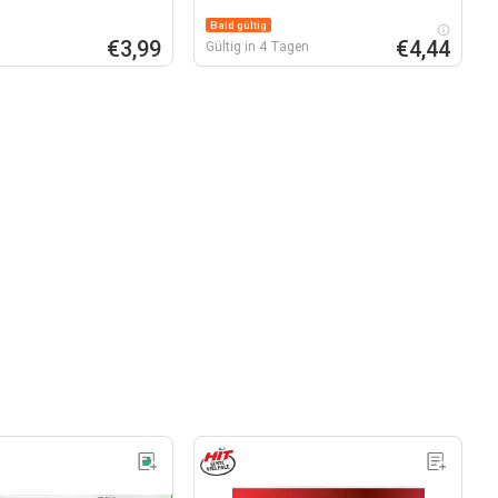
Bald gültig
€3,99
€4,44
Gültig in 4 Tagen