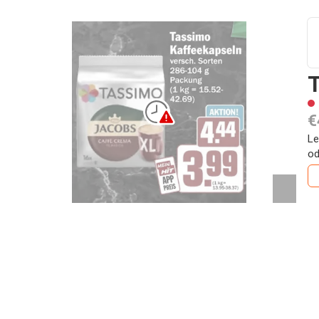
T
€
Le
od