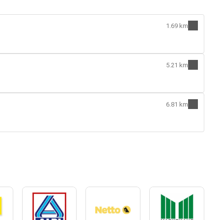
1.69 km
5.21 km
6.81 km