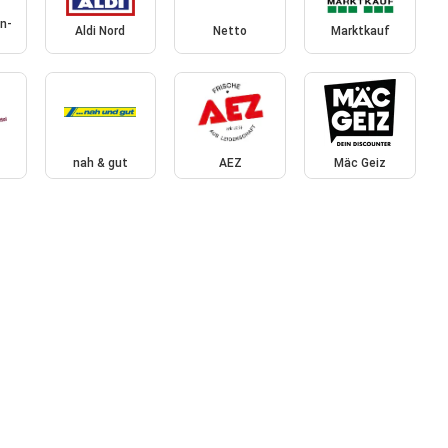
n-
Aldi Nord
Netto
Marktkauf
nah & gut
AEZ
Mäc Geiz