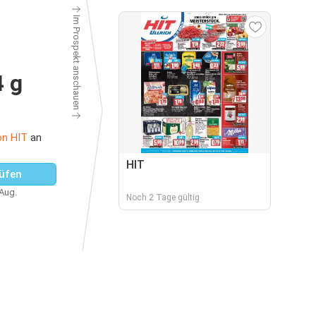
Im Prospekt anschauen
 g
on HIT
an
HIT
üfen
 Aug.
Noch 2 Tage gültig