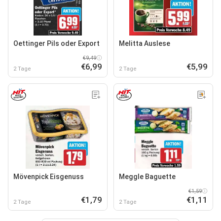
Oettinger Pils oder Export
Melitta Auslese
€9,49
€6,99
€5,99
2 Tage
2 Tage
Mövenpick Eisgenuss
Meggle Baguette
€1,59
€1,79
€1,11
2 Tage
2 Tage