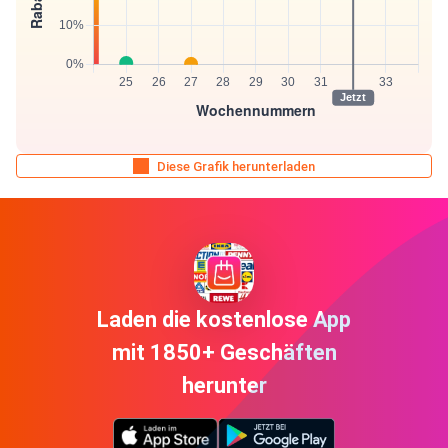
Diese Grafik herunterladen
Laden die kostenlose App
mit 1850+ Geschäften
herunter