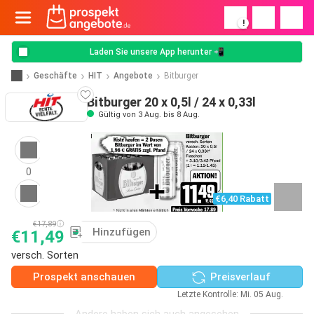
!
Laden Sie unsere App herunter 📲
Geschäfte
HIT
Angebote
Bitburger
Bitburger 20 x 0,5l / 24 x 0,33l
Gültig von 3 Aug. bis 8 Aug.
0
€6,40 Rabatt
€17,89
Hinzufügen
€11,49
versch. Sorten
Prospekt anschauen
Preisverlauf
Letzte Kontrolle: Mi. 05 Aug.
Andere haben sich auch angesehen