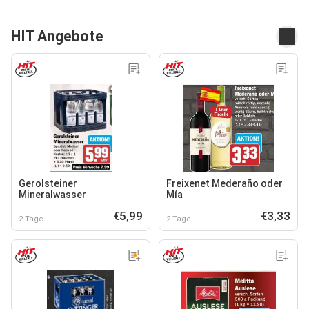
HIT Angebote
Gerolsteiner
Freixenet Mederaño oder
Mineralwasser
Mía
€5,99
€3,33
2 Tage
2 Tage