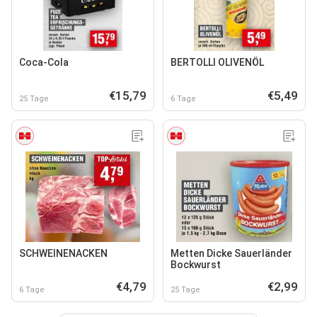
Coca-Cola
BERTOLLI OLIVENÖL
€15,79
€5,49
25 Tage
6 Tage
SCHWEINENACKEN
Metten Dicke Sauerländer
Bockwurst
€4,79
€2,99
6 Tage
25 Tage