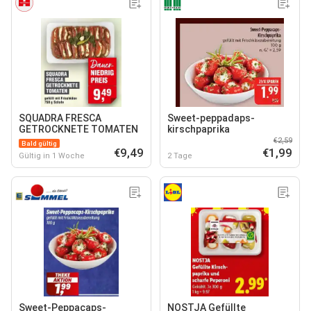
SQUADRA FRESCA
Sweet-peppadaps-
GETROCKNETE TOMATEN
kirschpaprika
€2,59
Bald gültig
€9,49
€1,99
Gültig in 1 Woche
2 Tage
Sweet-Peppacaps-
NOSTJA Gefüllte