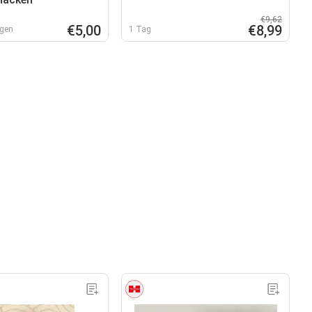
€9,62
€5,00
€8,99
agen
1 Tag