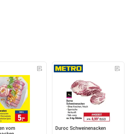
ten vom
Duroc Schweinenacken
nacken