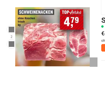
€
2
oh