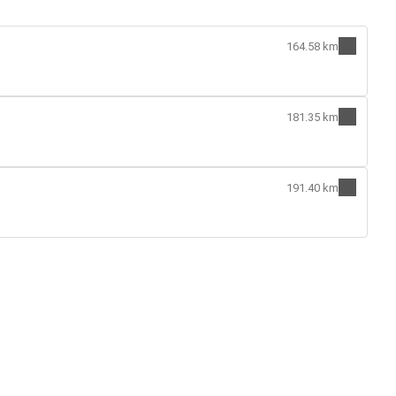
164.58 km
181.35 km
191.40 km