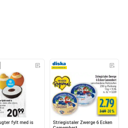
gter fylt med is
Striegistaler Zwerge 6 Ecken
Camembert