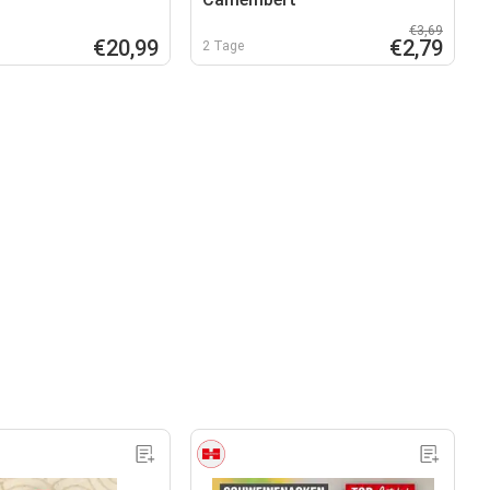
€3,69
€20,99
€2,79
2 Tage