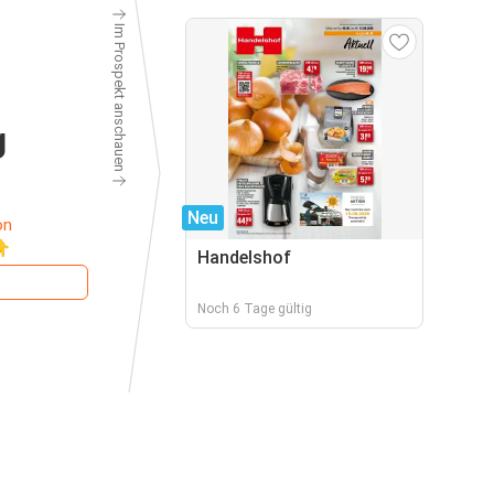
Im Prospekt anschauen
g
Neu
on
👇
Handelshof
Noch 6 Tage gültig