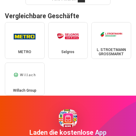
Vergleichbare Geschäfte
L. STROETMANN
METRO
Selgros
GROSSMARKT
Willach Group
Laden die kostenlose App