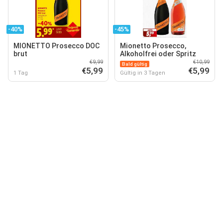
-40%
-45%
MIONETTO Prosecco DOC
Mionetto Prosecco,
brut
Alkoholfrei oder Spritz
€9,99
€10,99
Bald gültig
€5,99
€5,99
1 Tag
Gültig in 3 Tagen