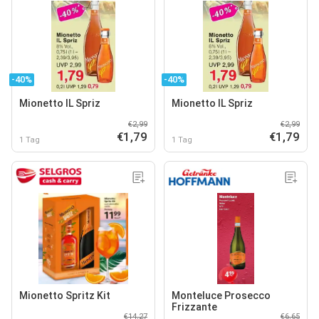
-40%
-40%
Mionetto IL Spriz
Mionetto IL Spriz
€2,99
€2,99
€1,79
€1,79
1 Tag
1 Tag
Mionetto Spritz Kit
Monteluce Prosecco
Frizzante
€14,27
€6,65