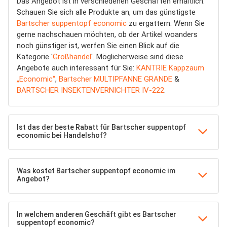
Das Angebot ist in verschiedenen Geschäften erhältlich.
Schauen Sie sich alle Produkte an, um das günstigste
Bartscher suppentopf economic
zu ergattern. Wenn Sie
gerne nachschauen möchten, ob der Artikel woanders
noch günstiger ist, werfen Sie einen Blick auf die
Kategorie '
Großhandel
'. Möglicherweise sind diese
Angebote auch interessant für Sie:
KANTRIE Kappzaum
„Economic“
,
Bartscher MULTIPFANNE GRANDE
&
BARTSCHER INSEKTENVERNICHTER IV-222
.
Ist das der beste Rabatt für Bartscher suppentopf
economic bei Handelshof?
Was kostet Bartscher suppentopf economic im
Angebot?
In welchem anderen Geschäft gibt es Bartscher
suppentopf economic?