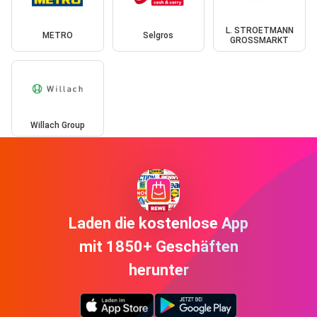
L. STROETMANN
METRO
Selgros
GROSSMARKT
Willach Group
Laden die kostenlose App
mit 1850+ Geschäften
herunter