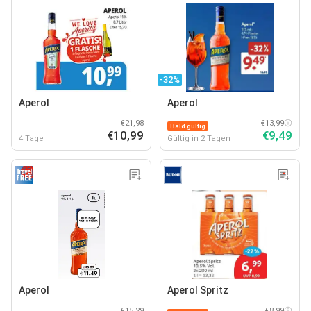
-32%
Aperol
Aperol
€21,98
€13,99
Bald gültig
€10,99
€9,49
4 Tage
Gültig in 2 Tagen
Aperol
Aperol Spritz
€15,29
€8,99