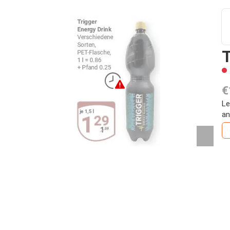
T
€
Le
an