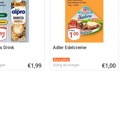
s Drink
Adler Edelcreme
Bald gültig
€1,99
€1,00
rgen
Gültig ab morgen