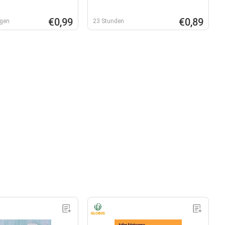
€0,99
€0,89
rgen
23 Stunden